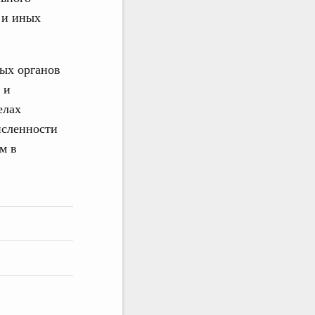
 и иных
ых органов
 и
елах
исленности
м в