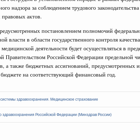
ного надзора за соблюдением трудового законодательства
0 июля, четверг
 правовых актов.
лива
енный запрет на вывоз отдельных видов
предусмотренных постановлением полномочий федеральн
мер для повышения доступности
ой власти в области государственного контроля качества
 медицинской деятельности будет осуществляться в пред
52, №953, №954
ой Правительством Российской Федерации предельной ч
в, а также бюджетных ассигнований, предусмотренных и
ьство
 бюджете на соответствующий финансовый год.
ительное финансирование на поддержку
31-р
 системы здравоохранения. Медицинское страхование
о здравоохранения Российской Федерации (Минздрав России)
риоритетные проекты в сфере гражданской
9-р, распоряжение от 30 июля 2026 года №2027-р