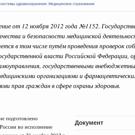
 системы здравоохранения. Медицинское страхование
ние от 12 ноября 2012 года №1152. Государств
ачества и безопасности медицинской деятельно
 справками к ним
Поиск по всем докумен
ется в том числе путём проведения проверок со
осударственной власти Российской Федерации, 
"Поиск по всем документам"
Кален
самоуправления, государственными внебюджетн
августа, суббота
медицинскими организациями и фармацевтическ
ере научных исследований и разработок
ПН
нь премий, лауреаты которых освобождаются
ями прав граждан в сфере охраны здоровья.
978
3
ологий
ие подготовлено
по итогам XI конференции «Цифровая
Документ
10
России во исполнение
»