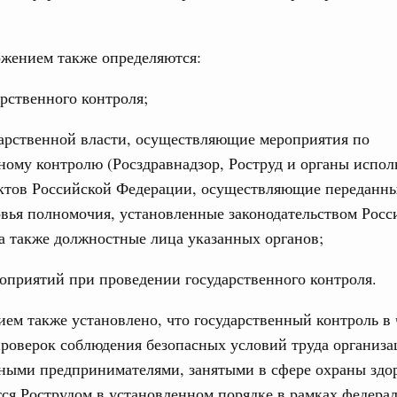
66-р
Подпи
жением также определяются:
 июля, пятница
Ежеднев
 категорий граждан
арственного контроля;
Email
 более 7,4 млрд рублей на предоставление
лате ЖКУ отдельным категориям граждан
дарственной власти, осуществляющие мероприятия по
ному контролю (Росздравнадзор, Роструд и органы испо
32-р
ектов Российской Федерации, осуществляющие переданны
 Межбюджетные отношения
вья полномочия, установленные законодательством Росс
Email
олженности по бюджетным кредитам ещё двум
а также должностные лица указанных органов;
оприятий при проведении государственного контроля.
16-р
ем также установлено, что государственный контроль в 
ация их последствий
тельное финансирование Дагестану и Чечне
роверок соблюдения безопасных условий труда организа
однения
ными предпринимателями, занятыми в сфере охраны здор
9-р и распоряжение от 30 июля 2026 года №2033-р
ся Рострудом в установленном порядке в рамках федера