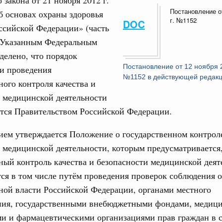
 закона от 21 ноября 2012 г.
17
августа, четверг
Постановление о
 основах охраны здоровья
г. №1152
DOC
овации
24
ссийской Федерации» (часть
о итогам стратегической сессии о
. Указанным Федеральным
вления научно-технологическим развитием
31
делено, что порядок
 августа, среда
Постановление от 12 ноября 
и проведения
Календарь 
№1152 в действующей редак
ного контроля качества и
руда и поддержки занятости
об избранн
перейдите в
о итогам стратегической сессии,
 медицинской деятельности
дительности труда
ется Правительством Российской Федерации.
С помощь
осуществ
ческое благополучие»
Для поиск
ем утверждается Положение о государственном контроле
финансирования Омской области в рамках
сервисо
 медицинской деятельности, которым предусматривается,
оздух»
ный контроль качества и безопасности медицинской деят
Выбра
067-р
пери
ся в том числе путём проведения проверок соблюдения 
густа, понедельник
ной власти Российской Федерации, органами местного
Архи
ния, государственными внебюджетными фондами, медиц
ли. Защита прав потребителей
ми и фармацевтическими организациями прав граждан в 
таб по развитию цифровых платформ