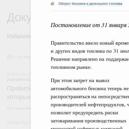
Оборот бензина и дизельного топлива
Документы
Постановление от 31 января
Избранные документы со справками к ни
Правительство ввело новый времен
и других видов топлива по 31 июл
Для системного поиска перейдите в раздел "Поиск по 
Решение направлено на поддержан
8 августа, суббота
топливном рынке.
8 августа 2026
,
Государственная политика в сфере научны
При этом запрет на вывоз
разработок
Правительство расширило перечень пре
автомобильного бензина теперь не
распространяться на непосредств
которых освобождаются от НДФЛ
производителей нефтепродуктов, 
Постановление от 5 августа 2026 года №978
позволит предупредить риски
затоваривания производственных
8 августа 2026
,
Отрасль информационных технологий
мощностей нефтяных компаний.