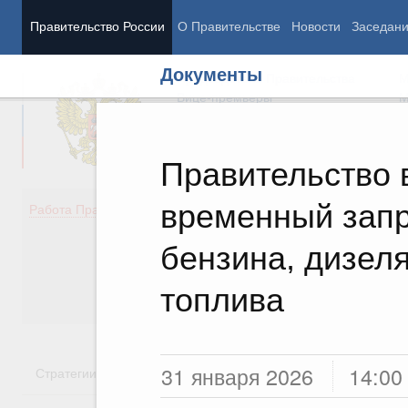
Правительство России
О Правительстве
Новости
Заседан
Документы
Председатель Правительства
М
Вице-премьеры
М
Правительство 
временный запр
Демография
Занято
Работа Правительства
Здоровье
Технол
Образование
Эконом
бензина, дизеля
Культура
Финан
Общество
Социал
топлива
Государство
31 января 2026
14:00
Стратегии
Государственные программы
Национальн