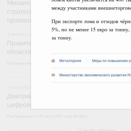
Михаил Мишустин дал поручения по ито
между участниками внешнеторгово
стратегической сессии, посвящённой п
производительности труда
При экспорте лома и отходов чёр
5%, но не менее 15 евро за тонну,
5 августа 2026
,
Национальный проект «Экологическое бла
за тонну.
Правительство увеличило объём финанс
области в рамках федерального проекта
Металлургия
Меры по повышению ус
Распоряжение от 3 августа 2026 года №2067-р
Министерство экономического развития Р
3 августа, понедельник
3 августа 2026
,
Регулирование в сфере торговли. Защита
Дмитрий Григоренко возглавил штаб по 
цифровых платформ
Распоряжение от 25 июля 2026 года №1966-р
31 июля, пятница