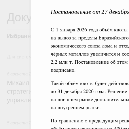
Постановление от 27 декабр
Документы
С 1 января 2026 года объём квоты
Избранные документы со справками к ни
на вывоз за пределы Евразийского
экономического союза лома и отхо
чёрных металлов увеличится и со
Для системного поиска перейдите в раздел "Поиск по 
2,2 млн т. Постановление об этом
6 августа, четверг
подписано.
6 августа 2026
,
Технологическое развитие. Инновации
Михаил Мишустин дал поручения по ито
Такой объём квоты будет действов
до 31 декабря 2026 года. Решение
стратегической сессии о совершенствов
на внешнем рынке дополнительны
управления научно-технологическим раз
на внутреннем рынке.
5 августа, среда
По сравнению с предыдущим решен
5 августа 2026
,
Вопросы производительности труда и по
объём квоты увеличится на 400 ты