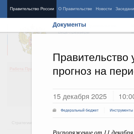
Правительство России
О Правительстве
Новости
Заседан
Документы
Председатель Правительства
М
Вице-премьеры
М
Правительство 
прогноз на пери
Демография
Занято
Работа Правительства
Здоровье
Технол
Образование
Эконом
Культура
Финан
Общество
Социал
15 декабря 2025
10:0
Государство
Федеральный бюджет
Инструменты
Стратегии
Государственные программы
Национальн
Распоряжение от 11 декабря