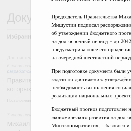
Документы
Председатель Правительства Мих
Мишустин подписал распоряжени
об утверждении бюджетного прогн
Избранные документы со справками к ни
на долгосрочный период – до 2042
предусматривающее его продлени
Для системного поиска перейдите в раздел "Поиск по 
на очередной шестилетний период
6 часов назад
,
Государственная политика в сфере научных
При подготовке документа были у
разработок
задачи по достижению утверждённ
Правительство расширило перечень пре
необходимость выполнения социал
которых освобождаются от НДФЛ
реализации национальных проекто
Постановление от 5 августа 2026 года №978
Бюджетный прогноз подготовлен н
7 часов назад
,
Отрасль информационных технологий
экономического развития на долг
Михаил Мишустин дал поручения по итог
Минэкономразвития, – базового и