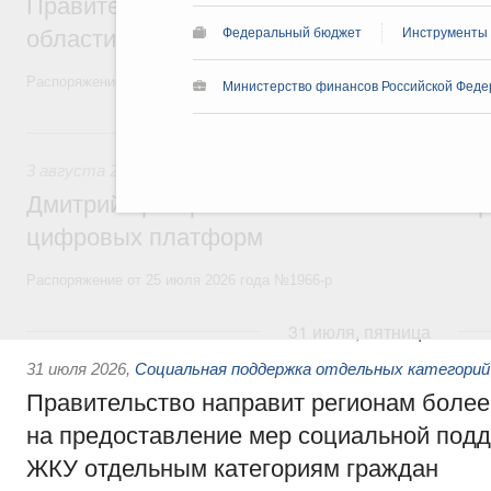
Правительство увеличило объём финанс
области в рамках федерального проекта
Федеральный бюджет
Инструменты
Распоряжение от 3 августа 2026 года №2067-р
Министерство финансов Российской Феде
3 августа, понедельник
3 августа 2026
,
Регулирование в сфере торговли. Защита
Дмитрий Григоренко возглавил штаб по 
цифровых платформ
Распоряжение от 25 июля 2026 года №1966-р
31 июля, пятница
31 июля 2026
,
Социальная поддержка отдельных категорий
Правительство направит регионам более
на предоставление мер социальной подд
ЖКУ отдельным категориям граждан