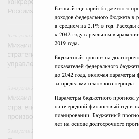
конференции «Цифровая индустрия пр
Базовый сценарий бюджетного про
России»
доходов федерального бюджета в 
6 августа, четверг
в среднем на 2,1% в год. Расходы
к 2042 году в реальном выражении
6 августа 2026
,
Технологическое развитие. Инновации
2019 года.
Михаил Мишустин дал поручения по ито
стратегической сессии о совершенствов
Бюджетный прогноз на долгосрочн
управления научно-технологическим раз
показателей федерального бюджет
до 2042 года, включая параметры
5 августа, среда
за пределами планового периода.
5 августа 2026
,
Вопросы производительности труда и по
Параметры бюджетного прогноза 
Михаил Мишустин дал поручения по ито
на очередной финансовый год и п
стратегической сессии, посвящённой п
планировании. Бюджетный прогноз 
производительности труда
лет на основе долгосрочного прог
5 августа 2026
,
Национальный проект «Экологическое бла