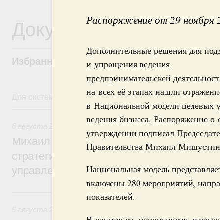
Распоряжение от 29 ноября 
Документы
Дополнительные решения для под
Избранные документы со справками к ни
и упрощения ведения
предпринимательской деятельност
на всех её этапах нашли отражени
Для системного поиска перейдите в раздел "Поиск по 
в Национальной модели целевых 
6 августа, четверг
ведения бизнеса. Распоряжение о 
6 августа 2026
,
Технологическое развитие. Инновации
утверждении подписал Председате
Михаил Мишустин дал поручения по ито
Правительства Михаил Мишустин
стратегической сессии о совершенствов
Национальная модель представляет
управления научно-технологическим раз
включены 280 мероприятий, напр
5 августа, среда
показателей.
5 августа 2026
,
Вопросы производительности труда и по
В частности, мероприятия, излож