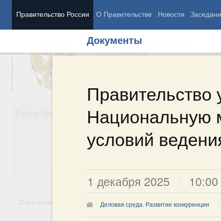
Правительство России
О Правительстве
Новости
Заседан
Документы
Председатель Правительства
М
Вице-премьеры
М
Правительство 
Национальную 
Демография
Занято
Работа Правительства
Здоровье
Технол
Образование
Эконом
условий ведени
Культура
Финан
Общество
Социал
Государство
1 декабря 2025
10:00
Стратегии
Государственные программы
Национальн
Деловая среда. Развитие конкуренции