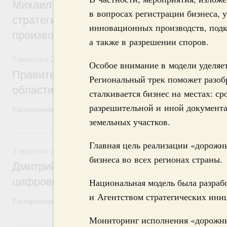
Михаил Мишустин дал поручения по ито
в вопросах регистрации бизнеса, 
стратегической сессии, посвящённой п
инновационных производств, подк
производительности труда
а также в разрешении споров.
5 августа 2026
,
Национальный проект «Экологическое бла
Особое внимание в модели уделяет
Правительство увеличило объём финанс
Региональный трек поможет разоб
области в рамках федерального проекта
сталкивается бизнес на местах: с
разрешительной и иной документа
Распоряжение от 3 августа 2026 года №2067-р
земельных участков.
3 августа, понедельник
Главная цель реализации «дорожн
3 августа 2026
,
Регулирование в сфере торговли. Защита
бизнеса во всех регионах страны.
Дмитрий Григоренко возглавил штаб по 
цифровых платформ
Национальная модель была разраб
и Агентством стратегических ини
Распоряжение от 25 июля 2026 года №1966-р
Мониторинг исполнения «дорожных
31 июля, пятница