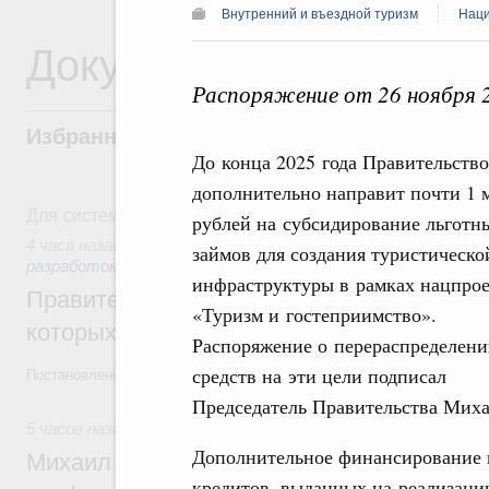
Внутренний и въездной туризм
Наци
Документы
Распоряжение от 26 ноября 
Избранные документы со справками к ни
До конца 2025 года Правительство
дополнительно направит почти 1 
Для системного поиска перейдите в раздел "Поиск по 
рублей на субсидирование льготн
4 часа назад
,
Государственная политика в сфере научных 
займов для создания туристическо
разработок
инфраструктуры в рамках нацпрое
Правительство расширило перечень пре
«Туризм и гостеприимство».
которых освобождаются от НДФЛ
Распоряжение о перераспределен
средств на эти цели подписал
Постановление от 5 августа 2026 года №978
Председатель Правительства Мих
5 часов назад
,
Отрасль информационных технологий
Дополнительное финансирование 
Михаил Мишустин дал поручения по итог
кредитов, выданных на реализаци