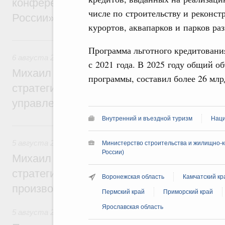
конференции «Цифровая индустрия пр
числе по строительству и реконс
России»
курортов, аквапарков и парков ра
6 августа, четверг
Программа льготного кредитования
6 августа 2026
,
Технологическое развитие. Инновации
с 2021 года. В 2025 году общий о
Михаил Мишустин дал поручения по ито
программы, составил более 26 млр
стратегической сессии о совершенствов
управления научно-технологическим раз
Внутренний и въездной туризм
Наци
5 августа, среда
5 августа 2026
,
Вопросы производительности труда и по
Министерство строительства и жилищно-к
России)
Михаил Мишустин дал поручения по ито
стратегической сессии, посвящённой п
Воронежская область
Камчатский кр
производительности труда
Пермский край
Приморский край
Ярославская область
5 августа 2026
,
Национальный проект «Экологическое бла