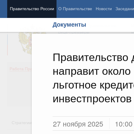
Правительство России
О Правительстве
Новости
Заседан
Документы
Председатель Правительства
М
Вице-премьеры
М
Правительство 
направит около
Демография
Занято
Работа Правительства
Здоровье
Технол
Образование
Эконом
льготное креди
Культура
Финан
Общество
Социал
инвестпроектов
Государство
27 ноября 2025
10:00
Стратегии
Государственные программы
Национальн