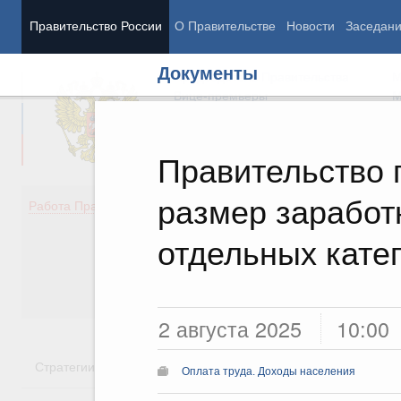
Правительство России
О Правительстве
Новости
Заседан
Документы
Председатель Правительства
М
Вице-премьеры
М
Правительство 
размер заработ
Демография
Занято
Работа Правительства
Здоровье
Технол
Образование
Эконом
отдельных кате
Культура
Финан
Общество
Социал
Государство
2 августа 2025
10:00
Стратегии
Государственные программы
Национальн
Оплата труда. Доходы населения