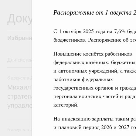
Распоряжение от 1 августа 
Документы
С 1 октября 2025 года на 7,6% бу
Избранные документы со справками к ни
бюджетников. Распоряжение об эт
Повышение коснётся работников
Для системного поиска перейдите в раздел "Поиск по 
федеральных казённых, бюджетны
6 августа, четверг
и автономных учреждений, а такж
6 августа 2026
,
Технологическое развитие. Инновации
работников федеральных
Михаил Мишустин дал поручения по ито
государственных органов и гражда
персонала воинских частей и ряда
стратегической сессии о совершенствов
категорий.
управления научно-технологическим раз
На индексацию зарплаты таким ра
5 августа, среда
и плановый период 2026 и 2027 го
5 августа 2026
,
Вопросы производительности труда и по