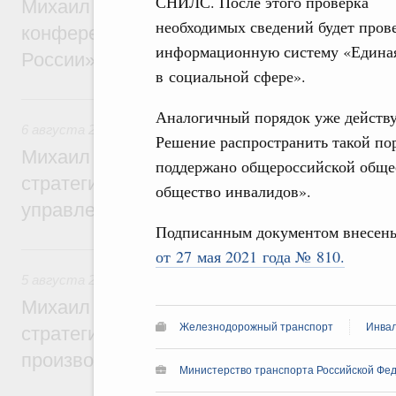
СНИЛС. После этого проверка
Михаил Мишустин дал поручения по итог
необходимых сведений будет пров
конференции «Цифровая индустрия пр
информационную систему «Единая
России»
в социальной сфере».
6 августа, четверг
Аналогичный порядок уже действу
6 августа 2026
,
Технологическое развитие. Инновации
Решение распространить такой пор
Михаил Мишустин дал поручения по ито
поддержано общероссийской обще
стратегической сессии о совершенствов
общество инвалидов».
управления научно-технологическим раз
Подписанным документом внесен
5 августа, среда
от 27 мая 2021 года № 810.
5 августа 2026
,
Вопросы производительности труда и по
Михаил Мишустин дал поручения по ито
Железнодорожный транспорт
Инвал
стратегической сессии, посвящённой п
производительности труда
Министерство транспорта Российской Фед