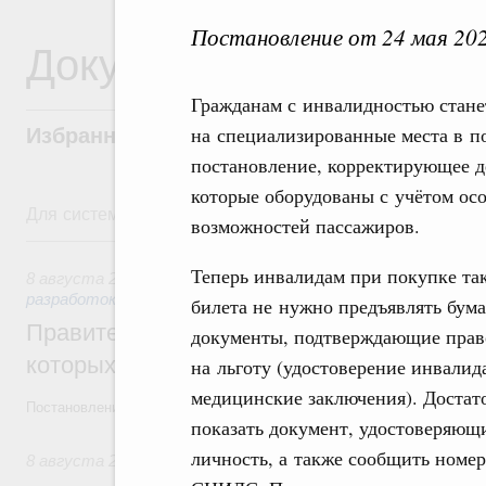
Постановление от 24 мая 20
Документы
Гражданам с инвалидностью стане
на специализированные места в по
Избранные документы со справками к ни
постановление, корректирующее д
которые оборудованы с учётом ос
Для системного поиска перейдите в раздел "Поиск по 
возможностей пассажиров.
8 августа, суббота
Теперь инвалидам при покупке та
8 августа 2026
,
Государственная политика в сфере научны
разработок
билета не нужно предъявлять бум
Правительство расширило перечень пре
документы, подтверждающие прав
которых освобождаются от НДФЛ
на льготу (удостоверение инвалид
медицинские заключения). Достат
Постановление от 5 августа 2026 года №978
показать документ, удостоверяющ
личность, а также сообщить номер
8 августа 2026
,
Отрасль информационных технологий