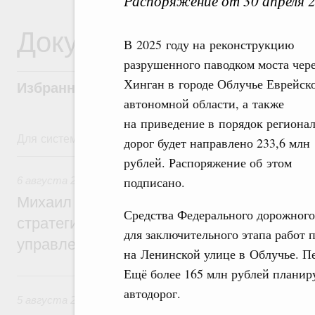
Распоряжение от 30 апреля 
Документы
В 2025 году на реконструкцию
разрушенного паводком моста чере
Хинган в городе Облучье Еврейск
Избранные документы со справками к ни
автономной области, а также
на приведение в порядок региона
Для системного поиска перейдите в раздел "Поиск по 
дорог будет направлено 233,6 млн
6 августа, четверг
рублей. Распоряжение об этом
подписано.
6 августа 2026
,
Технологическое развитие. Инновации
Михаил Мишустин дал поручения по ито
Средства Федерального дорожного
стратегической сессии о совершенствов
для заключительного этапа работ 
управления научно-технологическим раз
на Ленинской улице в Облучье. Пе
Ещё более 165 млн рублей планир
5 августа, среда
автодорог.
5 августа 2026
,
Вопросы производительности труда и по