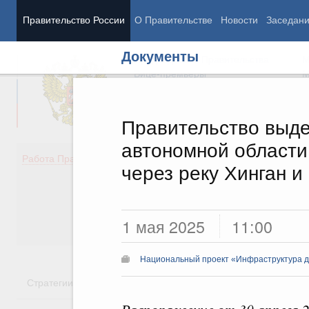
Правительство России
О Правительстве
Новости
Заседан
Документы
Председатель Правительства
М
Вице-премьеры
М
Правительство выде
автономной области
Демография
Занято
Работа Правительства
через реку Хинган и
Здоровье
Технол
Образование
Эконом
Культура
Финан
Общество
Социал
1 мая 2025
11:00
Государство
Национальный проект «Инфраструктура д
Стратегии
Государственные программы
Национальн