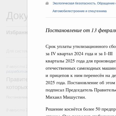
Экологическая безопасность. Обращение 
Документы
Автомобилестроение и спецтехника
Постановление от 13 феврал
Избранные документы со справками к ни
Срок уплаты утилизационного сбо
Для системного поиска перейдите в раздел "Поиск по 
за IV квартал 2024 года и за I–III
8 августа, суббота
кварталы 2025 года для производи
8 августа 2026
,
Государственная политика в сфере научны
отечественных самоходных машин
разработок
и прицепов к ним перенесён на д
Правительство расширило перечень пре
2025 года. Постановление об этом
которых освобождаются от НДФЛ
подписал Председатель Правитель
Михаил Мишустин.
Постановление от 5 августа 2026 года №978
Решение коснётся более 50 предпр
8 августа 2026
,
Отрасль информационных технологий