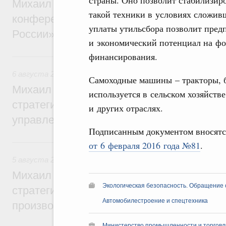
страны. Оно позволит стабилизир
Михаил Мишустин дал поручения по итог
такой техники в условиях сложив
конференции «Цифровая индустрия пр
уплаты утильсбора позволит пред
России»
и экономический потенциал на фо
финансирования.
6 августа, четверг
6 августа 2026
,
Технологическое развитие. Инновации
Самоходные машины – тракторы, бу
Михаил Мишустин дал поручения по ито
используется в сельском хозяйств
стратегической сессии о совершенствов
и других отраслях.
управления научно-технологическим раз
Подписанным документом вносятс
5 августа, среда
от 6 февраля 2016 года №81
.
5 августа 2026
,
Вопросы производительности труда и по
Михаил Мишустин дал поручения по ито
Экологическая безопасность. Обращение 
стратегической сессии, посвящённой п
Автомобилестроение и спецтехника
производительности труда
Министерство промышленности и торговл