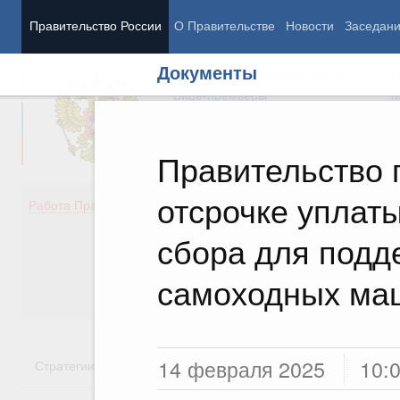
Правительство России
О Правительстве
Новости
Заседан
Документы
Председатель Правительства
М
Вице-премьеры
М
Правительство 
отсрочке уплат
Демография
Занято
Работа Правительства
Здоровье
Технол
Образование
Эконом
сбора для подд
Культура
Финан
Общество
Социал
самоходных ма
Государство
14 февраля 2025
10:
Стратегии
Государственные программы
Национальн