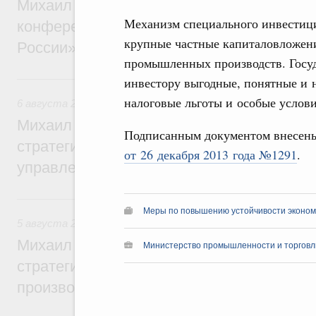
Михаил Мишустин дал поручения по итог
Механизм специального инвестици
конференции «Цифровая индустрия пр
крупные частные капиталовложен
России»
промышленных производств. Госуд
6 августа, четверг
инвестору выгодные, понятные и 
налоговые льготы и особые услови
6 августа 2026
,
Технологическое развитие. Инновации
Михаил Мишустин дал поручения по ито
Подписанным документом внесен
стратегической сессии о совершенствов
от 26 декабря 2013 года №1291
.
управления научно-технологическим раз
5 августа, среда
Меры по повышению устойчивости экономи
5 августа 2026
,
Вопросы производительности труда и по
Михаил Мишустин дал поручения по ито
Министерство промышленности и торговл
стратегической сессии, посвящённой п
производительности труда