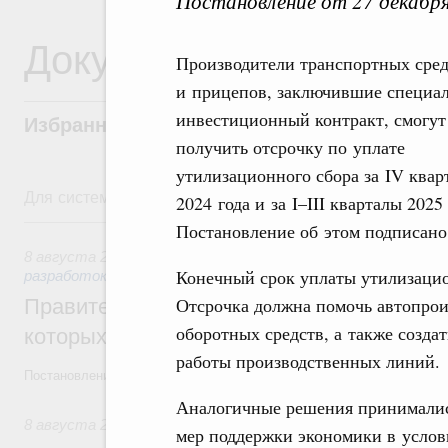
Постановление от 27 декабр
Документы
Производители транспортных сред
и прицепов, заключившие специа
инвестиционный контракт, смогут
Избранные документы со справками к ни
получить отсрочку по уплате
утилизационного сбора за IV квар
Для системного поиска перейдите в раздел "Поиск по 
2024 года и за I–III кварталы 2025 
8 августа, суббота
Постановление об этом подписано
8 августа 2026
,
Государственная политика в сфере научны
Конечный срок уплаты утилизацион
разработок
Отсрочка должна помочь автопро
Правительство расширило перечень пре
оборотных средств, а также созда
которых освобождаются от НДФЛ
работы производственных линий.
Постановление от 5 августа 2026 года №978
Аналогичные решения принимались
8 августа 2026
,
Отрасль информационных технологий
мер поддержки экономики в услов