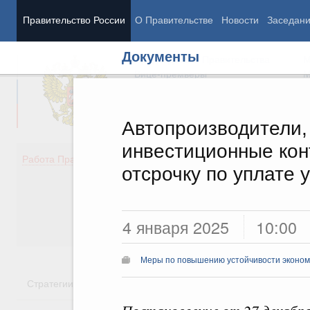
Правительство России
О Правительстве
Новости
Заседан
Документы
Председатель Правительства
М
Вице-премьеры
М
Автопроизводители
инвестиционные кон
Демография
Занято
Работа Правительства
отсрочку по уплате 
Здоровье
Технол
Образование
Эконом
Культура
Финан
Общество
Социал
4 января 2025
10:00
Государство
Меры по повышению устойчивости экономи
Стратегии
Государственные программы
Национальн