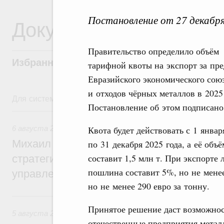
Постановление от 27 декабр
Документы
Правительство определило объём
Избранные документы со справками к ни
тарифной квоты на экспорт за пр
Евразийского экономического сою
и отходов чёрных металлов в 2025
Для системного поиска перейдите в раздел "Поиск по 
Постановление об этом подписан
6 августа, четверг
6 августа 2026
,
Технологическое развитие. Инновации
Квота будет действовать с 1 январ
Михаил Мишустин дал поручения по ито
по 31 декабря 2025 года, а её объё
составит 1,5 млн т. При экспорте
стратегической сессии о совершенствов
пошлина составит 5%, но не менее 
управления научно-технологическим раз
но не менее 290 евро за тонну.
5 августа, среда
Принятое решение даст возможнос
5 августа 2026
,
Вопросы производительности труда и по
отечественные предприятия метал