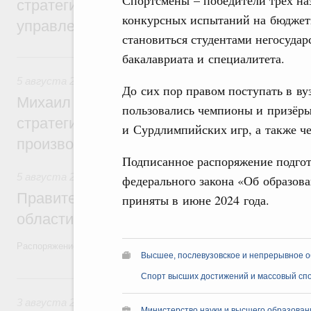
Спортсмены – победители трёх на
стратегической сессии о совершенствов
конкурсных испытаний на бюджетн
управления научно-технологическим раз
становиться студентами негосуда
5 августа, среда
бакалавриата и специалитета.
5 августа 2026
,
Вопросы производительности труда и по
До сих пор правом поступать в ву
Михаил Мишустин дал поручения по ито
пользовались чемпионы и призёр
стратегической сессии, посвящённой п
и Сурдлимпийских игр, а также 
производительности труда
Подписанное распоряжение подгот
5 августа 2026
,
Национальный проект «Экологическое бла
федерального закона «Об образов
Правительство увеличило объём финанс
приняты в июне 2024 года.
области в рамках федерального проекта
Распоряжение от 3 августа 2026 года №2067-р
Высшее, послевузовское и непрерывное 
3 августа, понедельник
Спорт высших достижений и массовый сп
3 августа 2026
,
Регулирование в сфере торговли. Защита
Министерство науки и высшего образован