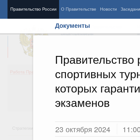
Правительство России
О Правительстве
Новости
Заседан
Документы
Председатель Правительства
М
Вице-премьеры
М
Правительство 
спортивных тур
Демография
Занято
Работа Правительства
Здоровье
Технол
Образование
Эконом
которых гаранти
Культура
Финан
Общество
Социал
экзаменов
Государство
23 октября 2024
11:0
Стратегии
Государственные программы
Национальн