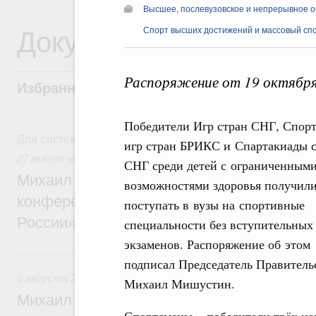
Высшее, послевузовское и непрерывное 
Документы
Спорт высших достижений и массовый сп
Распоряжение от 19 октября
Избранные документы со справками к ни
Победители Игр стран СНГ, Спор
Для системного поиска перейдите в раздел "Поиск по 
игр стран БРИКС и Спартакиады 
27 минут назад
,
Отрасль информационных технологий
СНГ среди детей с ограниченным
Михаил Мишустин дал поручения по итог
возможностями здоровья получили
конференции «Цифровая индустрия пр
поступать в вузы на спортивные
России»
специальности без вступительных
экзаменов. Распоряжение об этом
6 августа, четверг
подписал Председатель Правитель
6 августа 2026
,
Технологическое развитие. Инновации
Михаил Мишустин.
Михаил Мишустин дал поручения по ито