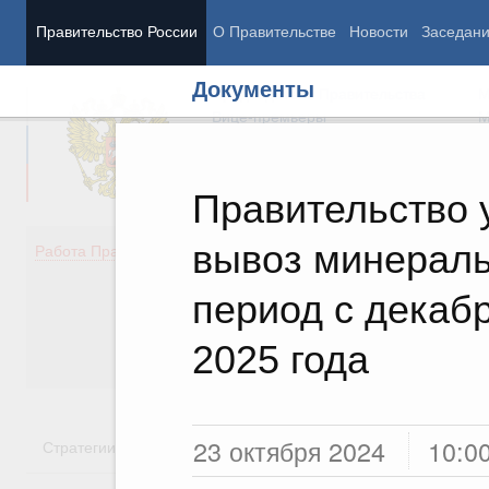
Правительство России
О Правительстве
Новости
Заседан
Документы
Председатель Правительства
М
Вице-премьеры
М
Правительство 
вывоз минераль
Демография
Занято
Работа Правительства
Здоровье
Технол
Образование
Эконом
период с декабр
Культура
Финан
Общество
Социал
2025 года
Государство
23 октября 2024
10:0
Стратегии
Государственные программы
Национальн