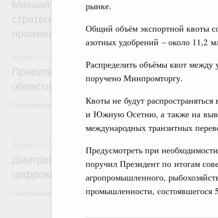
Михаил Мишустин дал поручения по ито
рынке.
стратегической сессии, посвящённой п
Общий объём экспортной квоты сос
производительности труда
азотных удобрений – около 11,2 м
5 августа 2026
,
Национальный проект «Экологическое бла
Распределить объёмы квот между 
Правительство увеличило объём финанс
поручено Минпромторгу.
области в рамках федерального проекта
Квоты не будут распространяться 
Распоряжение от 3 августа 2026 года №2067-р
и Южную Осетию, а также на выво
международных транзитных перев
3 августа, понедельник
3 августа 2026
,
Регулирование в сфере торговли. Защита
Предусмотреть при необходимост
Дмитрий Григоренко возглавил штаб по 
поручил Президент по итогам сов
цифровых платформ
агропромышленного, рыбохозяйст
промышленности, состоявшегося 5 
Распоряжение от 25 июля 2026 года №1966-р
31 июля, пятница