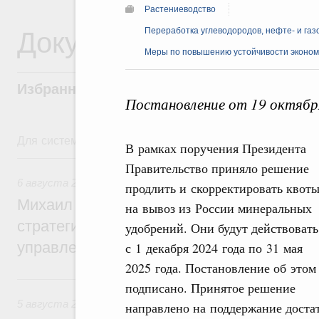
Растениеводство
Документы
Переработка углеводородов, нефте- и га
Меры по повышению устойчивости экономи
Избранные документы со справками к ни
Постановление от 19 октябр
Для системного поиска перейдите в раздел "Поиск по 
В рамках поручения Президента
6 августа, четверг
Правительство приняло решение
6 августа 2026
,
Технологическое развитие. Инновации
продлить и скорректировать квот
Михаил Мишустин дал поручения по ито
на вывоз из России минеральных
стратегической сессии о совершенствов
удобрений. Они будут действовать
управления научно-технологическим раз
с 1 декабря 2024 года по 31 мая
2025 года. Постановление об этом
5 августа, среда
подписано. Принятое решение
5 августа 2026
,
Вопросы производительности труда и по
направлено на поддержание доста