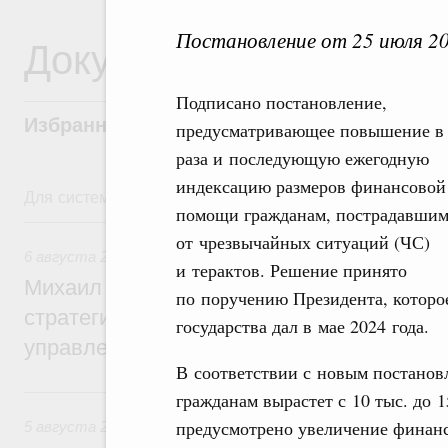
Постановление от 25 июля 2
Документы
Подписано постановление,
Избранные документы со справками к ни
предусматривающее повышение в 
раза и последующую ежегодную
индексацию размеров финансовой
Для системного поиска перейдите в раздел "Поиск по 
помощи гражданам, пострадавши
6 августа, четверг
от чрезвычайных ситуаций (ЧС)
6 августа 2026
,
Технологическое развитие. Инновации
и терактов. Решение принято
Михаил Мишустин дал поручения по ито
по поручению Президента, которое
стратегической сессии о совершенствов
государства дал в мае 2024 года.
управления научно-технологическим раз
В соответствии с новым постано
5 августа, среда
гражданам вырастет с 10 тыс. до 
предусмотрено увеличение финанс
5 августа 2026
,
Вопросы производительности труда и по