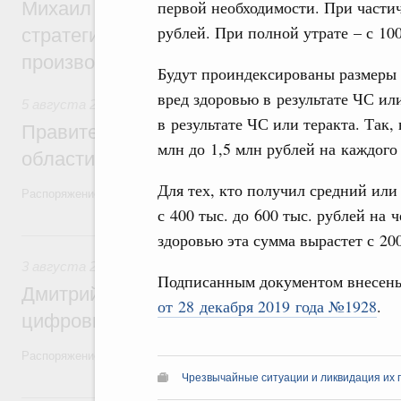
первой необходимости. При частичн
Михаил Мишустин дал поручения по ито
рублей. При полной утрате – с 100
стратегической сессии, посвящённой п
производительности труда
Будут проиндексированы размеры
вред здоровью в результате ЧС ил
5 августа 2026
,
Национальный проект «Экологическое бла
в результате ЧС или теракта. Так
Правительство увеличило объём финанс
млн до 1,5 млн рублей на каждого
области в рамках федерального проекта
Для тех, кто получил средний или
Распоряжение от 3 августа 2026 года №2067-р
с 400 тыс. до 600 тыс. рублей на 
3 августа, понедельник
здоровью эта сумма вырастет с 200
3 августа 2026
,
Регулирование в сфере торговли. Защита
Подписанным документом внесен
Дмитрий Григоренко возглавил штаб по 
от 28 декабря 2019 года №1928
.
цифровых платформ
Распоряжение от 25 июля 2026 года №1966-р
Чрезвычайные ситуации и ликвидация их 
31 июля, пятница