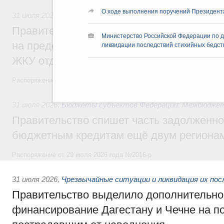
О ходе выполнения поручений Президент
31 июля 2026
,
Социальная поддержка отдельных категорий
Правительство направит регионам более
Министерство Российской Федерации по 
на предоставление мер социальной подд
ликвидации последствий стихийных бедст
ЖКУ отдельным категориям граждан
Распоряжение от 30 июля 2026 года №2032-р
31 июля 2026
,
Бюджеты субъектов Федерации. Межбюдже
Правительство спишет часть задолженно
бюджетным кредитам ещё двум региона
Распоряжение от 29 июля 2026 года №2016-р
31 июля 2026
,
Чрезвычайные ситуации и ликвидация их по
Правительство выделило дополнительно
финансирование Дагестану и Чечне на 