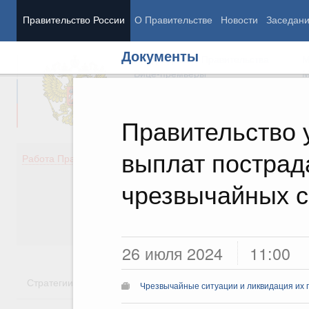
Правительство России
О Правительстве
Новости
Заседан
Документы
Председатель Правительства
М
Вице-премьеры
М
Правительство 
выплат постра
Демография
Занято
Работа Правительства
Здоровье
Технол
Образование
Эконом
чрезвычайных с
Культура
Финан
Общество
Социал
Государство
26 июля 2024
11:00
Стратегии
Государственные программы
Национальн
Чрезвычайные ситуации и ликвидация их 