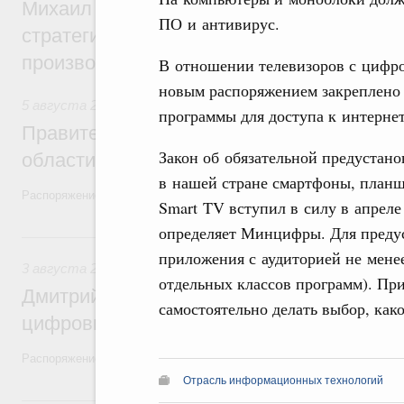
Михаил Мишустин дал поручения по ито
ПО и антивирус.
стратегической сессии, посвящённой п
производительности труда
В отношении телевизоров с цифро
новым распоряжением закреплено 
5 августа 2026
,
Национальный проект «Экологическое бла
программы для доступа к интерне
Правительство увеличило объём финанс
Закон об обязательной предустан
области в рамках федерального проекта
в нашей стране смартфоны, план
Распоряжение от 3 августа 2026 года №2067-р
Smart TV вступил в силу в апрел
определяет Минцифры. Для преду
3 августа, понедельник
приложения с аудиторией не менее
3 августа 2026
,
Регулирование в сфере торговли. Защита
отдельных классов программ). Пр
Дмитрий Григоренко возглавил штаб по 
самостоятельно делать выбор, как
цифровых платформ
Распоряжение от 25 июля 2026 года №1966-р
Отрасль информационных технологий
31 июля, пятница