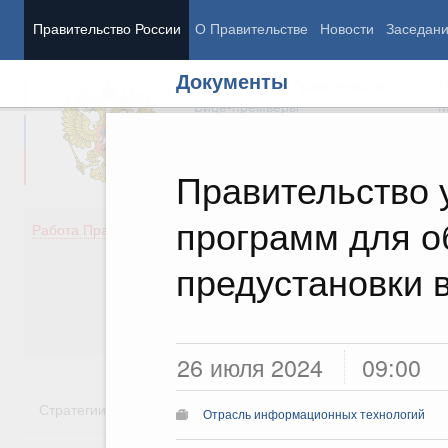
Правительство России
О Правительстве
Новости
Заседан
Документы
Председатель Правительства
М
Вице-премьеры
М
Правительство 
программ для о
Демография
Занято
Работа Правительства
Здоровье
Технол
Образование
Эконом
предустановки в
Культура
Финан
Общество
Социал
Государство
26 июля 2024
09:00
Стратегии
Государственные программы
Национальн
Отрасль информационных технологий