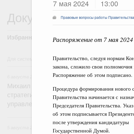
7 мая 2024
13:00
Документы
Правовые вопросы работы Правительства
Избранные документы со справками к ни
Распоряжение от 7 мая 2024
Правительство, следуя нормам Ко
Для системного поиска перейдите в раздел "Поиск по 
закона, сложило свои полномочия
6 августа, четверг
Распоряжение об этом подписано.
6 августа 2026
,
Технологическое развитие. Инновации
Михаил Мишустин дал поручения по ито
Процедура формирования нового с
стратегической сессии о совершенствов
Правительства начинается с назна
управления научно-технологическим раз
Председателя Правительства. Указ
об этом подписывается Президент
5 августа, среда
после утверждения кандидатуры
5 августа 2026
,
Вопросы производительности труда и по
Государственной Думой.