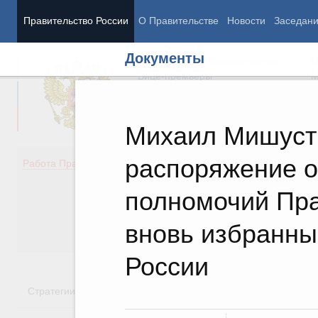
Правительство России
О Правительстве
Новости
Заседан
Документы
Председатель Правительства
М
Вице-премьеры
М
Михаил Мишуст
распоряжение о
Демография
Занято
Работа Правительства
Здоровье
Технол
Образование
Эконом
полномочий Пра
Культура
Финан
Общество
Социал
вновь избранн
Государство
России
Стратегии
Государственные программы
Национальн