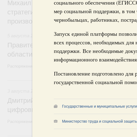
социального обеспечения (ЕГИССО
Михаил Мишустин дал поручения по ито
мер социальной поддержки, в том 
стратегической сессии, посвящённой п
чернобыльцах, работниках, постра
производительности труда
Запуск единой платформы позволи
5 августа 2026
,
Национальный проект «Экологическое бла
всех процессов, необходимых для 
Правительство увеличило объём финанс
поддержки. Все необходимые доку
области в рамках федерального проекта
информационного взаимодействия
Распоряжение от 3 августа 2026 года №2067-р
Постановление подготовлено для 
3 августа, понедельник
государственной социальной помо
3 августа 2026
,
Регулирование в сфере торговли. Защита
Дмитрий Григоренко возглавил штаб по 
Государственные и муниципальные услуги
цифровых платформ
Распоряжение от 25 июля 2026 года №1966-р
Министерство труда и социальной защиты
31 июля, пятница