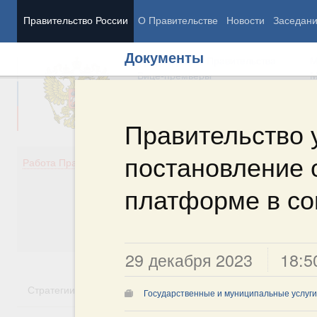
Правительство России
О Правительстве
Новости
Заседан
Документы
Председатель Правительства
М
Вице-премьеры
М
Правительство 
постановление 
Демография
Занято
Работа Правительства
Здоровье
Технол
Образование
Эконом
платформе в с
Культура
Финан
Общество
Социал
Государство
29 декабря 2023
18:5
Стратегии
Государственные программы
Национальн
Государственные и муниципальные услуги