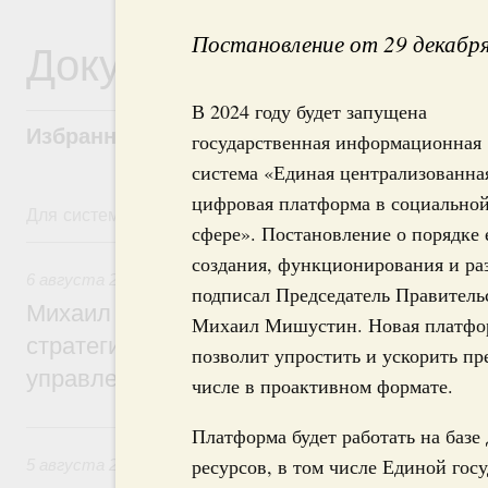
Постановление от 29 декабр
Документы
В 2024 году будет запущена
Избранные документы со справками к ни
государственная информационная
система «Единая централизованна
цифровая платформа в социально
Для системного поиска перейдите в раздел "Поиск по 
сфере». Постановление о порядке 
6 августа, четверг
создания, функционирования и ра
6 августа 2026
,
Технологическое развитие. Инновации
подписал Председатель Правитель
Михаил Мишустин дал поручения по ито
Михаил Мишустин. Новая платфо
стратегической сессии о совершенствов
позволит упростить и ускорить пр
управления научно-технологическим раз
числе в проактивном формате.
5 августа, среда
Платформа будет работать на баз
ресурсов, в том числе Единой го
5 августа 2026
,
Вопросы производительности труда и по