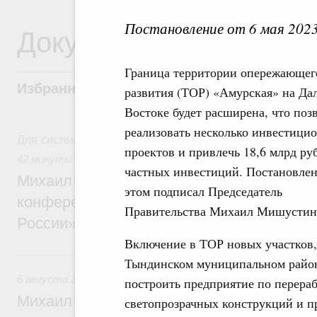
Постановление от 6 мая 202
Документы
Граница территории опережающег
Избранные документы со справками к ни
развития (ТОР) «Амурская» на Да
Востоке будет расширена, что поз
реализовать несколько инвестици
Для системного поиска перейдите в раздел "Поиск по 
проектов и привлечь 18,6 млрд ру
42 минуты назад
,
Отрасль информационных технологий
частных инвестиций. Постановлен
Михаил Мишустин дал поручения по итог
этом подписал Председатель
конференции «Цифровая индустрия пр
Правительства Михаил Мишустин
России»
Включение в ТОР новых участков,
6 августа, четверг
Тындинском муниципальном район
6 августа 2026
,
Технологическое развитие. Инновации
построить предприятие по перераб
Михаил Мишустин дал поручения по ито
светопрозрачных конструкций и п