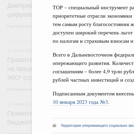
Дмитрий Григоренко возглавил штаб по 
ТОР – специальный инструмент ра
цифровых платформ
приоритетные отрасли экономики 
тем самым росту благосостояния 
Распоряжение от 25 июля 2026 года №1966-р
доступен широкий перечень льгот
31 июля, пятница
по налогам и страховым взносам 
31 июля 2026
,
Социальная поддержка отдельных категорий
Всего в Дальневосточном федерал
Правительство направит регионам более
опережающего развития. Количест
на предоставление мер социальной подд
соглашениям – более 4,9 трлн руб
ЖКУ отдельным категориям граждан
рублей частных инвестиций и созд
Распоряжение от 30 июля 2026 года №2032-р
Подписанным документом внесен
10 января 2023 года №3
.
31 июля 2026
,
Бюджеты субъектов Федерации. Межбюдже
Правительство спишет часть задолженно
бюджетным кредитам ещё двум региона
Территории опережающего социально-эко
Распоряжение от 29 июля 2026 года №2016-р