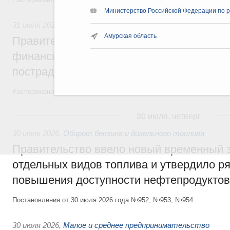
Министерство Российской Федерации по р
31 июля 2026
,
Чрезвычайные ситуации и ликвидация их по
Амурская область
Правительство выделило дополнительно
финансирование Дагестану и Чечне на 
пострадавшим от наводнения
Распоряжение от 28 июля 2026 года №1999-р и распоряжение от 30 
30 июля, четверг
30 июля 2026
,
Оборот бензина и дизельного топлива
Правительство ввело новый временный з
отдельных видов топлива и утвердило ря
повышения доступности нефтепродуктов
Постановления от 30 июля 2026 года №952, №953, №954
30 июля 2026
,
Малое и среднее предпринимательство