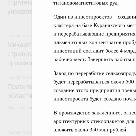
стратегической сессии о совершенствов
титановомагнетитовых руд.
управления научно-технологическим раз
Один из инвестпроектов – создани
кластера на базе Куранахского м
5 августа, среда
и перерабатывающие предприятия 
5 августа 2026
,
Вопросы производительности труда и по
ильменитовых концентратов прой
Михаил Мишустин дал поручения по ито
инвестиций составит более 4 млрд
стратегической сессии, посвящённой п
рабочих мест. Завершить работы п
производительности труда
Завод по переработке сельхозпрод
5 августа 2026
,
Национальный проект «Экологическое бла
будет перерабатываться около 500
Правительство увеличило объём финанс
создание этого предприятия превы
области в рамках федерального проекта
инвестпроекта будет создано почт
Распоряжение от 3 августа 2026 года №2067-р
В производство закалённого, огне
архитектурных стеклопакетов для
3 августа, понедельник
вложить около 350 млн рублей.
3 августа 2026
,
Регулирование в сфере торговли. Защита