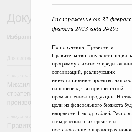
Документы
Распоряжение от 22 февраля
февраля 2023 года №295
Избранные документы со справками к ни
По поручению Президента
Правительство запускает специал
Для системного поиска перейдите в раздел "Поиск по 
программу льготного кредитовани
5 августа, среда
организаций, реализующих
5 августа 2026
,
Вопросы производительности труда и по
инвестиционные проекты, направ
Михаил Мишустин дал поручения по ито
на производство приоритетной
стратегической сессии, посвящённой п
промышленной продукции. На так
производительности труда
цели из федерального бюджета буд
направлен 1 млрд рублей. Распор
5 августа 2026
,
Национальный проект «Экологическое бла
о выделении этих средств и
Правительство увеличило объём финанс
постановление о параметрах ново