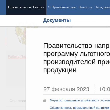
Правительство России
О Правительстве
Новости
Заседан
Документы
Председатель Правительства
М
Вице-премьеры
М
Правительство напр
программу льготног
Демография
Занято
Работа Правительства
производителей пр
Здоровье
Технол
Образование
Эконом
продукции
Культура
Финан
Общество
Социал
Государство
27 февраля 2023
10:
Стратегии
Государственные программы
Национальн
Меры по повышению устойчивости экономи
Общие вопросы промышленной политики