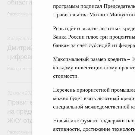
области в рамках федерального проекта
программы подписал Председател
Правительства Михаил Мишустин
Распоряжение от 3 августа 2026 года №2067-р
Речь идёт о выдаче льготных кред
3 августа, понедельник
Банка России плюс три процентны
3 августа 2026
,
Регулирование в сфере торговли. Защита
банкам за счёт субсидий из федер
Дмитрий Григоренко возглавил штаб по 
цифровых платформ
Максимальный размер кредита – 1
каждому инвестиционному проекту
Распоряжение от 25 июля 2026 года №1966-р
стоимости.
31 июля, пятница
Перечень приоритетной промышле
31 июля 2026
,
Социальная поддержка отдельных категорий
можно будет взять льготный кред
Правительство направит регионам более
специальной межведомственной к
на предоставление мер социальной подд
ЖКУ отдельным категориям граждан
Новый инструмент поддержки нап
активности, достижение технологи
Распоряжение от 30 июля 2026 года №2032-р