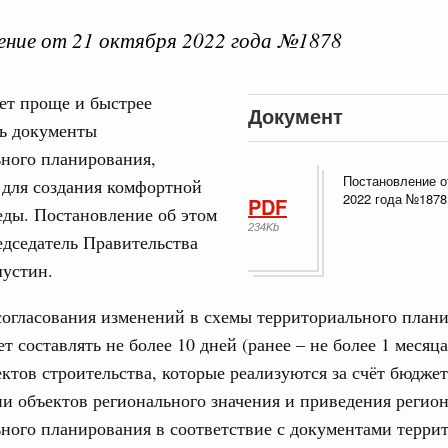
ние от 21 октября 2022 года №1878
ет проще и быстрее
Документ
 справками к ним
Поиск по всем докумен
ть документы
ного планирования,
Постановление о
 для создания комфортной
"Поиск по всем документам"
Кален
2022 года №1878
PDF
еды. Постановление об этом
е научных исследований и разработок
234Kb
дседатель Правительства
нь премий, лауреаты которых освобождаются
устин.
ПН
978
согласования изменений в схемы территориального план
т составлять не более 10 дней (ранее – не более 1 месяца
огий
3
по итогам XI конференции «Цифровая
ектов строительства, которые реализуются за счёт бюдже
»
и объектов регионального значения и приведения регио
10
ного планирования в соответствие с документами терри
августа, четверг