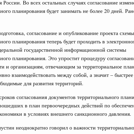
17
 России. Во всех остальных случаях согласование изме
овации
ного планирования будет занимать не более 20 дней. Ран
о итогам стратегической сессии о
24
вления научно-технологическим развитием
31
 августа, среда
подготовка, согласование и опубликование проекта схемы
ного планирования теперь будет проходить в электронно
руда и поддержки занятости
Календарь 
о итогам стратегической сессии,
еральной государственной информационной системы
об избранн
дительности труда
перейдите в
ного планирования. Это упростит процедуру согласован
ти и организациям, отвечающим за территориальное пла
ческое благополучие»
С помощь
осуществ
финансирования Омской области в рамках
ивно взаимодействовать между собой, а значит – быстре
Для поиск
оздух»
бходимые для развития территорий.
сервисо
067-р
роков согласования документов территориального план
Выбра
густа, понедельник
 вошедших в план первоочередных действий по обеспече
пери
кономики в условиях внешнего санкционного давления.
ли. Защита прав потребителей
Архи
таб по развитию цифровых платформ
стин неоднократно говорил о важности территориально
66-р