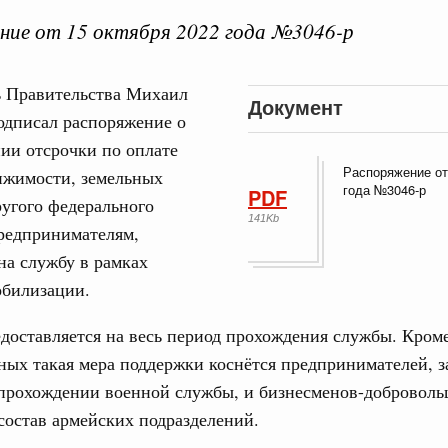
ние от 15 октября 2022 года №3046-р
ь Правительства Михаил
Документ
дписал распоряжение о
 справками к ним
Поиск по всем докумен
ии отсрочки по оплате
Распоряжение от
ижимости, земельных
года №3046-р
PDF
"Поиск по всем документам"
Кален
ругого федерального
августа, четверг
141Kb
редпринимателям,
овации
на службу в рамках
ПН
о итогам стратегической сессии о
обилизации.
вления научно-технологическим развитием
доставляется на весь период прохождения службы. Кром
 августа, среда
3
ных такая мера поддержки коснётся предпринимателей, 
руда и поддержки занятости
прохождении военной службы, и бизнесменов-доброволь
о итогам стратегической сессии,
10
дительности труда
остав армейских подразделений.