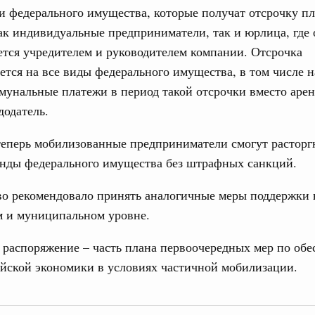
17
ческое благополучие»
 федерального имущества, которые получат отсрочку пл
финансирования Омской области в рамках
ак индивидуальные предприниматели, так и юрлица, где 
24
оздух»
ется учредителем и руководителем компании. Отсрочка
067-р
31
ется на все виды федерального имущества, в том числе 
мунальные платежи в период такой отсрочки вместо арен
густа, понедельник
Календарь 
додатель.
ли. Защита прав потребителей
об избранн
перейдите в
таб по развитию цифровых платформ
теперь мобилизованные предприниматели смогут расторг
С помощь
66-р
енды федерального имущества без штрафных санкций.
осуществ
Для поиск
 июля, пятница
во рекомендовало принять аналогичные меры поддержки 
сервисо
м и муниципальном уровне.
 категорий граждан
 более 7,4 млрд рублей на предоставление
Выбра
распоряжение – часть плана первоочередных мер по об
лате ЖКУ отдельным категориям граждан
пери
йской экономики в условиях частичной мобилизации.
32-р
Архи
 Межбюджетные отношения