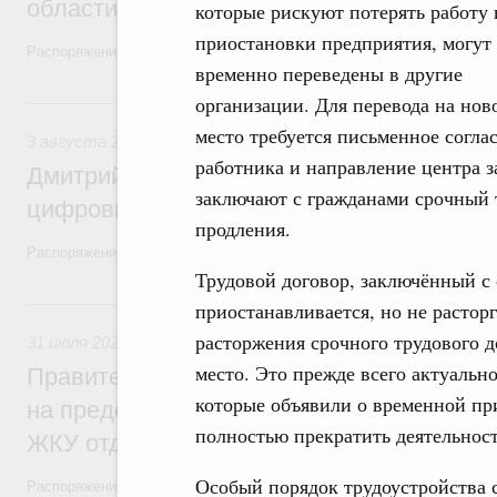
области в рамках федерального проекта
которые рискуют потерять работу 
приостановки предприятия, могут
Распоряжение от 3 августа 2026 года №2067-р
временно переведены в другие
организации. Для перевода на нов
3 августа, понедельник
место требуется письменное согла
3 августа 2026
,
Регулирование в сфере торговли. Защита
работника и направление центра з
Дмитрий Григоренко возглавил штаб по 
заключают с гражданами срочный 
цифровых платформ
продления.
Распоряжение от 25 июля 2026 года №1966-р
Трудовой договор, заключённый с 
31 июля, пятница
приостанавливается, но не растор
расторжения срочного трудового д
31 июля 2026
,
Социальная поддержка отдельных категорий
место. Это прежде всего актуальн
Правительство направит регионам более
которые объявили о временной пр
на предоставление мер социальной подд
полностью прекратить деятельност
ЖКУ отдельным категориям граждан
Особый порядок трудоустройства 
Распоряжение от 30 июля 2026 года №2032-р