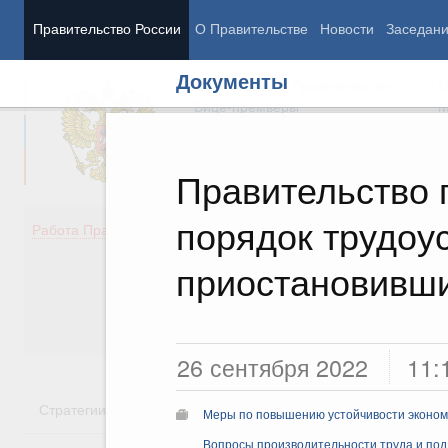
Правительство России
О Правительстве
Новости
Заседан
Документы
Председатель Правительства
М
Вице-премьеры
М
Правительство
порядок трудоу
Демография
Занято
Работа Правительства
Здоровье
Технол
Образование
Эконом
приостановивши
Культура
Финан
Общество
Социал
Государство
26 сентября 2022
11:
Стратегии
Государственные программы
Национальн
Меры по повышению устойчивости экономи
Вопросы производительности труда и под