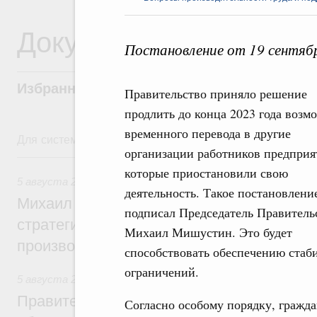
Документы
Постановление от 19 сентяб
Избранные документы со справками к ни
Правительство приняло решение
продлить до конца 2023 года возм
временного перевода в другие
Для системного поиска перейдите в раздел "Поиск по 
организации работников предприя
5 августа, среда
которые приостановили свою
5 августа 2026
,
Вопросы производительности труда и по
деятельность. Такое постановлени
Михаил Мишустин дал поручения по ито
подписал Председатель Правитель
стратегической сессии, посвящённой п
Михаил Мишустин. Это будет
производительности труда
способствовать обеспечению стаб
ограничений.
5 августа 2026
,
Национальный проект «Экологическое бла
Правительство увеличило объём финанс
Согласно особому порядку, гражда