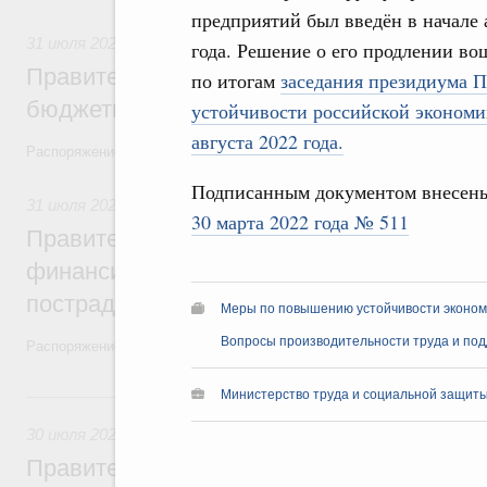
предприятий был введён в начале 
31 июля 2026
,
Бюджеты субъектов Федерации. Межбюдже
года. Решение о его продлении в
Правительство спишет часть задолженно
по итогам
заседания президиума 
бюджетным кредитам ещё двум региона
устойчивости российской экономи
августа 2022 года.
Распоряжение от 29 июля 2026 года №2016-р
Подписанным документом внесен
31 июля 2026
,
Чрезвычайные ситуации и ликвидация их по
30 марта 2022 года № 511
Правительство выделило дополнительно
финансирование Дагестану и Чечне на 
пострадавшим от наводнения
Меры по повышению устойчивости экономи
Вопросы производительности труда и под
Распоряжение от 28 июля 2026 года №1999-р и распоряжение от 30 
30 июля, четверг
Министерство труда и социальной защиты
30 июля 2026
,
Оборот бензина и дизельного топлива
Правительство ввело новый временный з