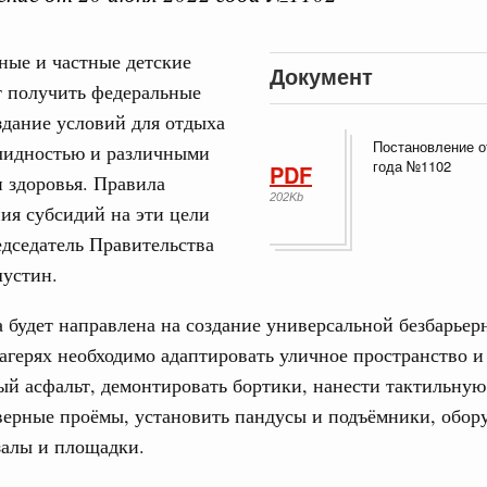
ные и частные детские
Документ
т получить федеральные
здание условий для отдыха
 справками к ним
Поиск по всем докумен
Постановление о
алидностью и различными
года №1102
PDF
 здоровья. Правила
202Kb
"Поиск по всем документам"
ия субсидий на эти цели
Кален
августа, четверг
дседатель Правительства
устин.
овации
ПН
о итогам стратегической сессии о
вления научно-технологическим развитием
 будет направлена на создание универсальной безбарьер
лагерях необходимо адаптировать уличное пространство 
 августа, среда
ый асфальт, демонтировать бортики, нанести тактильную
3
руда и поддержки занятости
ерные проёмы, установить пандусы и подъёмники, обор
о итогам стратегической сессии,
10
залы и площадки.
дительности труда