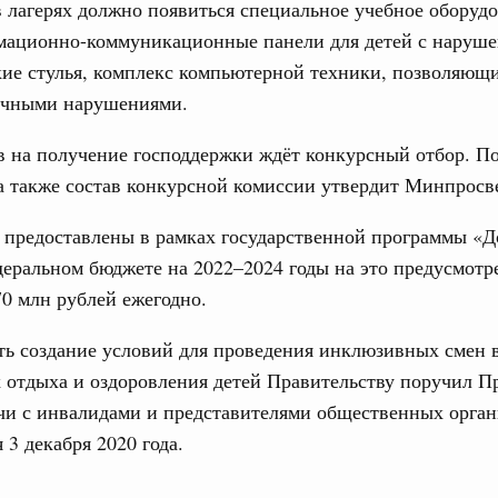
17
в лагерях должно появиться специальное учебное оборудо
ческое благополучие»
финансирования Омской области в рамках
мационно-коммуникационные панели для детей с наруше
24
оздух»
ие стулья, комплекс компьютерной техники, позволяющи
067-р
личными нарушениями.
31
густа, понедельник
 на получение господдержки ждёт конкурсный отбор. По
Календарь 
а также состав конкурсной комиссии утвердит Минпросв
ли. Защита прав потребителей
об избранн
перейдите в
таб по развитию цифровых платформ
 предоставлены в рамках государственной программы «Д
С помощь
66-р
деральном бюджете на 2022–2024 годы на это предусмотр
осуществ
Для поиск
70 млн рублей ежегодно.
 июля, пятница
сервисо
 категорий граждан
ть создание условий для проведения инклюзивных смен 
 более 7,4 млрд рублей на предоставление
Выбра
 отдыха и оздоровления детей Правительству поручил П
лате ЖКУ отдельным категориям граждан
пери
чи с инвалидами и представителями общественных орган
32-р
Архи
 3 декабря 2020 года.
 Межбюджетные отношения