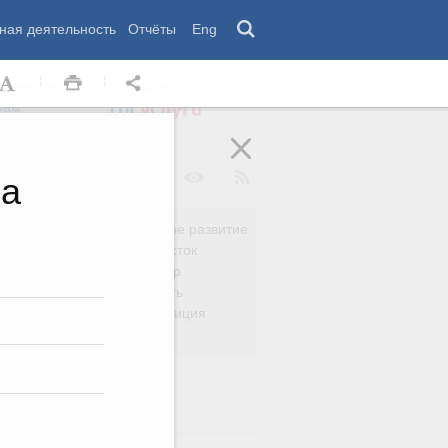
ная деятельность
Отчёты
Eng
 комиссии
Обращения
нам
на
Региональное развитие
да
Дальний Восток
вязь
Россия и мир
Безопасность
сть
Право и юстиция
яйство