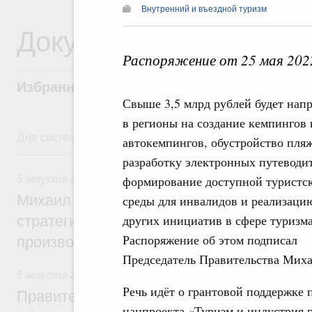
Внутренний и въездной туризм
Документы
Распоряжение от 25 мая 202
Избранные документы со справками к ни
Свыше 3,5 млрд рублей будет нап
в регионы на создание кемпингов 
Для системного поиска перейдите в раздел "Поиск по 
автокемпингов, обустройство пля
5 августа, среда
разработку электронных путеводи
5 августа 2026
,
Вопросы производительности труда и по
формирование доступной туристс
Михаил Мишустин дал поручения по ито
среды для инвалидов и реализаци
других инициатив в сфере туризма
стратегической сессии, посвящённой п
Распоряжение об этом подписал
производительности труда
Председатель Правительства Мих
5 августа 2026
,
Национальный проект «Экологическое бла
Речь идёт о грантовой поддержке п
Правительство увеличило объём финанс
нацпроекта «Туризм и индустрия 