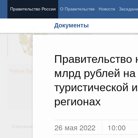
Правительство России
О Правительстве
Новости
Заседан
Документы
Председатель Правительства
М
Вице-премьеры
М
Правительство 
млрд рублей на
Демография
Занято
Работа Правительства
Здоровье
Технол
Образование
Эконом
туристической 
Культура
Финан
Общество
Социал
регионах
Государство
26 мая 2022
10:00
Стратегии
Государственные программы
Национальн