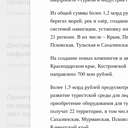
области в рамках федерального проекта
Из общей суммы более 1,2 млрд ру
Распоряжение от 3 августа 2026 года №2067-р
берегах морей, рек и озёр, созда
3 августа, понедельник
системой навигации, установку и
21 регионе. В их числе – Крым, П
3 августа 2026
,
Регулирование в сфере торговли. Защита
Псковская, Тульская и Сахалинска
Дмитрий Григоренко возглавил штаб по 
цифровых платформ
На создание новых кемпингов и ав
Краснодарском крае, Костромской 
Распоряжение от 25 июля 2026 года №1966-р
направлено 700 млн рублей.
31 июля, пятница
Более 1,5 млрд рублей предусмотр
31 июля 2026
,
Социальная поддержка отдельных категорий
развитие туристской среды для л
Правительство направит регионам более
приобретение оборудования для т
на предоставление мер социальной подд
получат 22 территории, в том чис
ЖКУ отдельным категориям граждан
Сахалинская, Мурманская, Псковск
Распоряжение от 30 июля 2026 года №2032-р
Камчатский край.