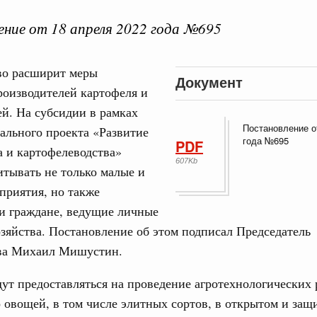
ние от 18 апреля 2022 года №695
во расширит меры
Документ
 справками к ним
Поиск по всем докумен
роизводителей картофеля и
й. На субсидии в рамках
Постановление о
ального проекта «Развитие
"Поиск по всем документам"
Кален
года №695
PDF
 и картофелеводства»
августа, четверг
607Kb
итывать не только малые и
овации
приятия, но также
ПН
о итогам стратегической сессии о
вления научно-технологическим развитием
и граждане, ведущие личные
зяйства. Постановление об этом подписал Председатель
 августа, среда
ва Михаил Мишустин.
3
руда и поддержки занятости
о итогам стратегической сессии,
ут предоставляться на проведение агротехнологических 
10
дительности труда
 овощей, в том числе элитных сортов, в открытом и за