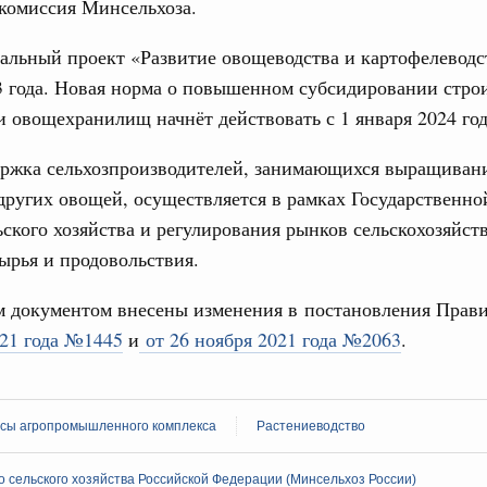
комиссия Минсельхоза.
олженности по бюджетным кредитам ещё двум
Подпи
льный проект «Развитие овощеводства и картофелеводст
16-р
Ежеднев
3 года. Новая норма о повышенном субсидировании стро
 овощехранилищ начнёт действовать с 1 января 2024 го
Email
ация их последствий
тельное финансирование Дагестану и Чечне
ержка сельхозпроизводителей, занимающихся выращиван
однения
других овощей, осуществляется в рамках Государственн
9-р и распоряжение от 30 июля 2026 года №2033-р
ьского хозяйства и регулирования рынков сельскохозяйст
ырья и продовольствия.
0 июля, четверг
Email
лива
 документом внесены изменения в постановления Прав
енный запрет на вывоз отдельных видов
021 года №1445
и
от 26 ноября 2021 года №2063
.
мер для повышения доступности
52, №953, №954
сы агропромышленного комплекса
Растениеводство
ьство
 сельского хозяйства Российской Федерации (Минсельхоз России)
ительное финансирование на поддержку