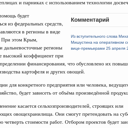
17
теплицах и парниках с использованием технологии досве
ческое благополучие»
финансирования Омской области в рамках
24
помощь будет
оздух»
Комментарий
ься из федеральных средств,
067-р
31
авляются в регионы в виде
Из вступительного слова Мих
густа, понедельник
. При этом Крым,
Мишустина на оперативном с
Календарь 
 и дальневосточные регионы
ли. Защита прав потребителей
об избранн
вице-премьерами 25 апреля 
перейдите в
таб по развитию цифровых платформ
ее высокий коэффициент при
аспределении финансирования, что обусловлено их повы
С помощь
66-р
осуществ
зводства картофеля и других овощей.
Для поиск
 июля, пятница
сервисо
дии для конкретного предприятия или человека, ведущег
 категорий граждан
зяйство, будет зависеть от объёма произведённой проду
 более 7,4 млрд рублей на предоставление
Выбра
лате ЖКУ отдельным категориям граждан
пери
енение касается сельхозпроизводителей, строящих или
32-р
Архи
ющих овощехранилища. Они смогут претендовать на суб
четверть стоимости работ. Отбором проектов будет зан
 Межбюджетные отношения