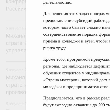
конференции «Цифровая индустрия пр
деятельностью.
России»
Для решения этих задач программо
6 августа, четверг
предоставление субсидий работода
которым часто бывает сложно най
6 августа 2026
,
Технологическое развитие. Инновации
совершенствование порядка форм
Михаил Мишустин дал поручения по ито
приёма в колледжи и вузы, чтобы
стратегической сессии о совершенствов
рынка труда.
управления научно-технологическим раз
Кроме того, программой предусмот
5 августа, среда
регионы, где наблюдается дефицит
5 августа 2026
,
Вопросы производительности труда и по
обучения студентов у индивидуаль
Михаил Мишустин дал поручения по ито
«Страна мастеров», который даст
стратегической сессии, посвящённой п
молодёжи в предпринимательстве.
производительности труда
Предполагается, что в рамках ре
5 августа 2026
,
Национальный проект «Экологическое бла
будут ежегодно охвачены до 200 т