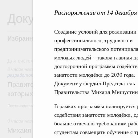
Распоряжение от 14 декабря
Документы
Создание условий для реализации
Избранные документы со справками к ни
профессионального, трудового и
предпринимательского потенциал
молодых людей – такова главная ц
Для системного поиска перейдите в раздел "Поиск по 
долгосрочной программы содейств
8 часов назад
,
Государственная политика в сфере научных
занятости молодёжи до 2030 года.
разработок
Документ утвердил Председатель
Правительство расширило перечень пре
Правительства Михаил Мишустин
которых освобождаются от НДФЛ
В рамках программы планируется 
Постановление от 5 августа 2026 года №978
содействия занятости молодёжи, с
9 часов назад
,
Отрасль информационных технологий
больше отвечало требованиям рабо
Михаил Мишустин дал поручения по итог
студентам совмещать обучение с 