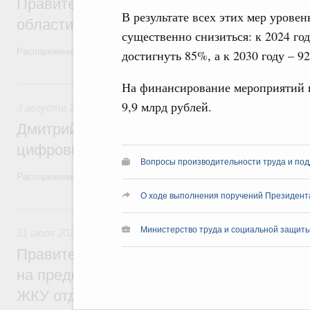
Правительство увеличило объём финанс
В результате всех этих мер урове
области в рамках федерального проекта
существенно снизиться: к 2024 г
Распоряжение от 3 августа 2026 года №2067-р
достигнуть 85%, а к 2030 году – 9
3 августа, понедельник
На финансирование мероприятий п
9,9 млрд рублей.
3 августа 2026
,
Регулирование в сфере торговли. Защита
Дмитрий Григоренко возглавил штаб по 
цифровых платформ
Вопросы производительности труда и под
Распоряжение от 25 июля 2026 года №1966-р
О ходе выполнения поручений Президент
31 июля, пятница
Министерство труда и социальной защиты
31 июля 2026
,
Социальная поддержка отдельных категорий
Правительство направит регионам более
на предоставление мер социальной подд
ЖКУ отдельным категориям граждан