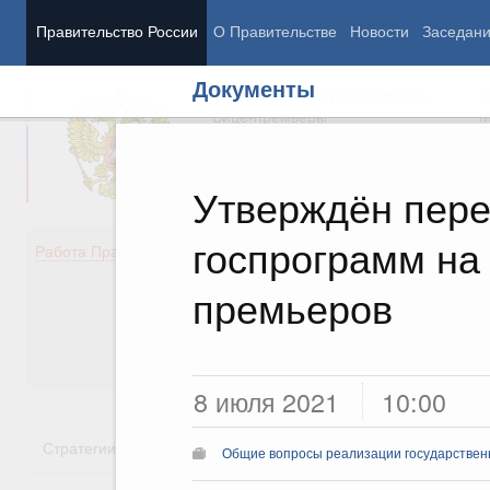
Правительство России
О Правительстве
Новости
Заседан
Документы
Председатель Правительства
М
Вице-премьеры
М
Утверждён пере
госпрограмм на
Демография
Занято
Работа Правительства
Здоровье
Технол
Образование
Эконом
премьеров
Культура
Финан
Общество
Социал
Государство
8 июля 2021
10:00
Стратегии
Государственные программы
Национальн
Общие вопросы реализации государствен