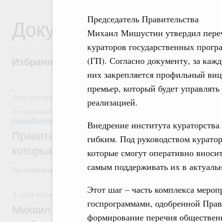
Председатель Правительства
Документы
Михаил Мишустин утвердил пере
кураторов государственных прогр
(ГП). Согласно документу, за кажд
Избранные документы со справками к ни
них закрепляется профильный виц
премьер, который будет управлять 
Для системного поиска перейдите в раздел "Поиск по 
реализацией.
2 часа назад
,
Государственная политика в сфере научных 
разработок
Внедрение института кураторства
Правительство расширило перечень пре
гибким. Под руководством курато
которых освобождаются от НДФЛ
которые смогут оперативно вносит
самым поддерживать их в актуаль
Постановление от 5 августа 2026 года №978
Этот шаг – часть комплекса мероп
3 часа назад
,
Отрасль информационных технологий
госпрограммами, одобренной Прав
Михаил Мишустин дал поручения по итог
формирование перечня общественн