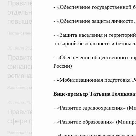
Правительство ввело новый временный з
- «Обеспечение государственной 
отдельных видов топлива и утвердило ря
- «Обеспечение защиты личности, 
повышения доступности нефтепродуктов
- «Защита населения и территори
Постановления от 30 июля 2026 года №952, №953, №954
пожарной безопасности и безопас
30 июля 2026
,
Малое и среднее предпринимательство
- «Обеспечение общественного по
Правительство выделило дополнительно
России)
финансирование на поддержку бизнеса 
регионах
- «Мобилизационная подготовка 
Распоряжение от 30 июля 2026 года №2031-р
Вице-премьер Татьяна Голикова
30 июля 2026
,
Авиастроение
- «Развитие здравоохранения» (М
Правительство профинансирует приорит
сфере гражданской авиации
- «Развитие образования» (Минпр
Распоряжение от 27 июля 2026 года №1979-р, распоряжение от 30 и
- «Социальная поддержка граждан