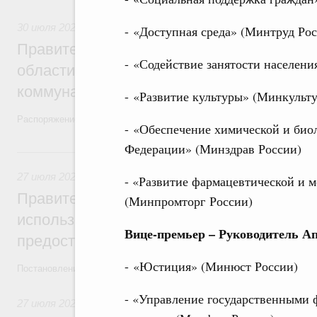
30 июля 2026
,
Жилищно-коммунальное хозяйство
- «Доступная среда» (Минтруд Рос
Правительство выделило финансировани
- «Содействие занятости населени
области на поддержку предприятий жил
коммунального хозяйства
- «Развитие культуры» (Минкульт
Распоряжение от 29 июля 2026 года №2021-р
- «Обеспечение химической и био
Федерации» (Минздрав России)
27 июля, понедельник
27 июля 2026
,
Государственные и муниципальные услуги
- «Развитие фармацевтической и
Правительство утвердило параметры эк
(Минпромторг России)
использованию платёжных карт «Мир» д
Вице-премьер – Руководитель А
предоставления отдельных мер соцзащи
- «Юстиция» (Минюст России)
Постановление от 18 июля 2026 года №914
- «Управление государственными
27 июля 2026
,
Инструменты развития территорий. ОЭЗ. Т