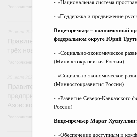
- «Национальная система простра
Распоряжение от 21 июля 2026 года №1915-р
- «Поддержка и продвижение русс
25 июля, суббота
Вице-премьер – полномочный пр
25 июля 2026
,
Инвалиды. Безбарьерная среда
федеральном округе Юрий Трутн
Правительство выделило финансировани
трёх новых центров протезирования и р
- «Социально-экономическое разв
(Минвостокразвития России)
Распоряжение от 24 июля 2026 года №1953-р
- «Социально-экономическое разв
25 июля 2026
,
Рыболовство, аквакультура, рыбопереработ
(Минвостокразвития России)
Правительство направит финансировани
предприятий рыбохозяйственного компле
- «Развитие Северо-Кавказского 
Азовском морях
России)
Распоряжение от 24 июля 2026 года №1952-р
Вице-премьер Марат Хуснуллин:
23 июля, четверг
- «Обеспечение доступным и ком