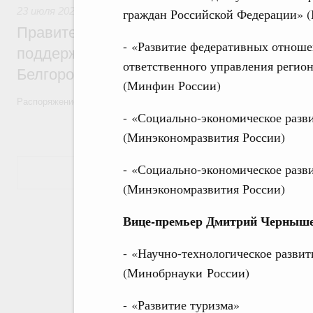
23 июля 2026
,
Теплоэнергетика, теплоснабжение
граждан Российской Федерации» 
Правительство выделило более 3,2 млрд
- «Развитие федеративных отноше
поддержку топливно-энергетического ко
ответственного управления реги
Белгородской области
(Минфин России)
Распоряжение от 23 июля 2026 года №1946-р
- «Социально-экономическое разв
(Минэкономразвития России)
- «Социально-экономическое разв
Показать еще
(Минэкономразвития России)
Вице-премьер Дмитрий Черныше
- «Научно-технологическое разви
(Минобрнауки России)
- «Развитие туризма»