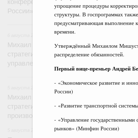
конференции «Цифровая индустрия пр
упрощение процедуры корректиро
России»
структуры. В госпрограммах также
предусматривающая выполнение к
6 августа, четверг
времени.
6 августа 2026
,
Технологическое развитие. Инновации
Михаил Мишустин дал поручения по ито
Утверждённый Михаилом Мишусти
стратегической сессии о совершенствов
распределение обязанностей.
управления научно-технологическим раз
Первый вице-премьер Андрей Бе
5 августа, среда
- «Экономическое развитие и инн
5 августа 2026
,
Вопросы производительности труда и по
России)
Михаил Мишустин дал поручения по ито
- «Развитие транспортной систем
стратегической сессии, посвящённой п
производительности труда
- «Управление государственными
рынков» (Минфин России)
5 августа 2026
,
Национальный проект «Экологическое бла