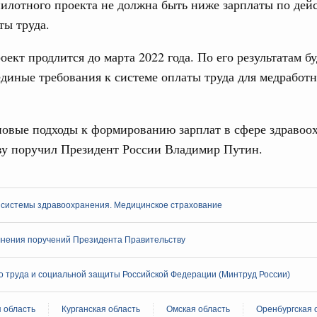
илотного проекта не должна быть ниже зарплаты по де
Подпи
ты труда.
16-р
Ежеднев
ект продлится до марта 2022 года. По его результатам б
ация их последствий
тельное финансирование Дагестану и Чечне
диные требования к системе оплаты труда для медработн
Email
однения
9-р и распоряжение от 30 июля 2026 года №2033-р
новые подходы к формированию зарплат в сфере здравоо
0 июля, четверг
ву поручил Президент России Владимир Путин.
лива
Email
енный запрет на вывоз отдельных видов
мер для повышения доступности
 системы здравоохранения. Медицинское страхование
нения поручений Президента Правительству
52, №953, №954
 труда и социальной защиты Российской Федерации (Минтруд России)
ьство
ительное финансирование на поддержку
 область
Курганская область
Омская область
Оренбургская 