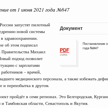
ние от 1 июня 2021 года №847
 России запустят пилотный
Документ
 справками к ним
Поиск по всем докумен
недрению новой системы
 в здравоохранении.
Постановление о
е об этом подписал
"Поиск по всем документам"
Кален
года №847
PDF
ь Правительства Михаил
овации
158Kb
овый подход позволит
о итогам стратегической сессии о
вления научно-технологическим развитием
итуацию с зарплатами
ПН
работников – врачей,
Вчера
ладшего медицинского персонала, а также избежать дефи
руда и поддержки занятости
е и переизбытка в другом.
3
о итогам стратегической сессии,
дительности труда
ект пройдёт в семи регионах. Это Белгородская, Курган
10
ческое благополучие»
 и Тамбовская области, Севастополь и Якутия.
финансирования Омской области в рамках