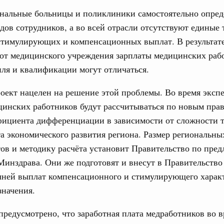
17
оздух»
ональные больницы и поликлиники самостоятельно опре
24
дов сотрудников, а во всей отрасли отсутствуют единые 
067-р
стимулирующих и компенсационных выплат. В результате
31
густа, понедельник
 от медицинского учреждения зарплаты медицинских раб
ля и квалификации могут отличаться.
ли. Защита прав потребителей
Календарь 
таб по развитию цифровых платформ
об избранн
оект нацелен на решение этой проблемы. Во время эксп
перейдите в
66-р
инских работников будут рассчитываться по новым прав
С помощь
ициента дифференциации в зависимости от сложности тр
 июля, пятница
осуществ
Для поиск
 экономического развития региона. Размер региональны
 категорий граждан
сервисо
ов и методику расчёта установит Правительство по пре
 более 7,4 млрд рублей на предоставление
лате ЖКУ отдельным категориям граждан
инздрава. Они же подготовят и внесут в Правительство
Выбра
чней выплат компенсационного и стимулирующего характ
пери
32-р
значения.
Архи
 Межбюджетные отношения
редусмотрено, что заработная плата медработников во 
олженности по бюджетным кредитам ещё двум