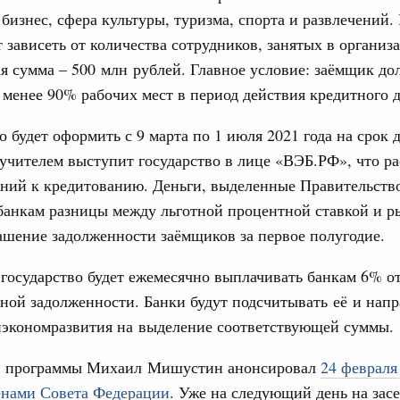
олженности по бюджетным кредитам ещё двум
бизнес, сфера культуры, туризма, спорта и развлечений.
Подпи
т зависеть от количества сотрудников, занятых в организ
16-р
 сумма – 500 млн рублей. Главное условие: заёмщик до
Ежеднев
 менее 90% рабочих мест в период действия кредитного д
Email
ация их последствий
тельное финансирование Дагестану и Чечне
 будет оформить с 9 марта по 1 июля 2021 года на срок 
однения
учителем выступит государство в лице «ВЭБ.РФ», что р
9-р и распоряжение от 30 июля 2026 года №2033-р
ний к кредитованию. Деньги, выделенные Правительство
банкам разницы между льготной процентной ставкой и р
0 июля, четверг
Email
ашение задолженности заёмщиков за первое полугодие.
лива
енный запрет на вывоз отдельных видов
 государство будет ежемесячно выплачивать банкам 6% о
мер для повышения доступности
ой задолженности. Банки будут подсчитывать её и напр
нэкономразвития на выделение соответствующей суммы.
52, №953, №954
й программы Михаил Мишустин анонсировал
24 февраля
ьство
енами Совета Федерации
. Уже на следующий день на зас
ительное финансирование на поддержку