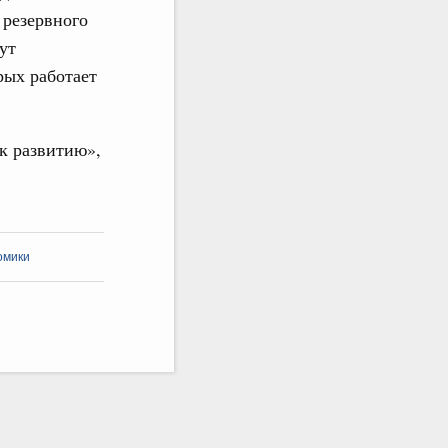
 резервного
ут
рых работает
к развитию»,
омики