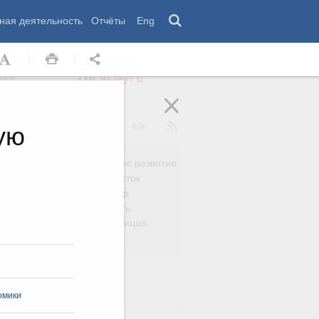
ная деятельность
Отчёты
Eng
 комиссии
Обращения
нам
ую
Региональное развитие
да
Дальний Восток
вязь
Россия и мир
Безопасность
сть
Право и юстиция
яйство
омики