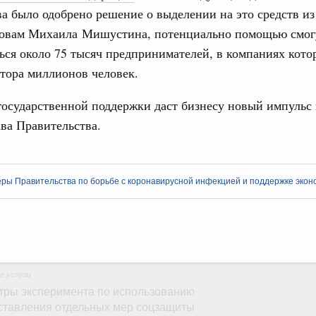
а было одобрено решение о выделении на это средств из
ловам Михаила Мишустина, потенциально помощью смог
31-р
ься около 75 тысяч предпринимателей, в компаниях кото
утора миллионов человек.
риоритетные проекты в сфере гражданской
государственной поддержки даст бизнесу новый импульс 
ава Правительства.
9-р, распоряжение от 30 июля 2026 года №2027-р
о
рование Курской области на поддержку
ры Правительства по борьбе с коронавирусной инфекцией и поддержке экон
ного хозяйства
21-р
юля, понедельник
е услуги
тры эксперимента по использованию
ставления отдельных мер соцзащиты