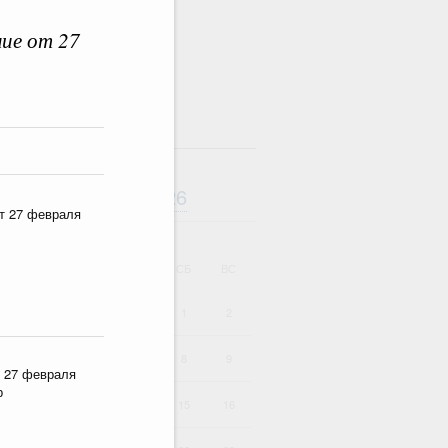
ие от 27
там
Август
2026
дарь
т 27 февраля
ВТ
СР
ЧТ
ПТ
СБ
ВС
1
2
4
5
6
7
8
9
 27 февраля
р
11
12
13
14
15
16