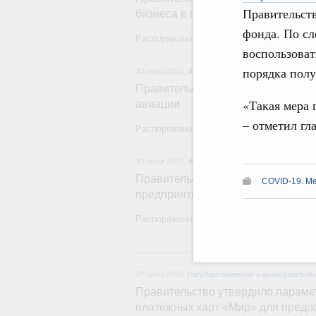
Правительств
бизнеса в приграничных регионах
фонда. По с
Распоряжение от 30 июля 2026 года №20
воспользоват
порядка пол
30 июля 2026
,
Авиастроение
Правительство профинансирует п
«Такая мера 
авиации
– отметил гл
Распоряжение от 27 июля 2026 года №197
30 июля 2026
,
Жилищно-коммунальное хозяйств
Правительство выделило финанси
COVID-19. Ме
предприятий жилищно-коммуналь
Распоряжение от 29 июля 2026 года №20
27 и
27 июля 2026
,
Государственные и муниципальны
Правительство утвердило параме
платёжных карт «Мир» для предо