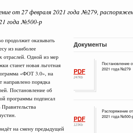
ние от 27 февраля 2021 года №279, распоряжен
21 года №500-р
 справками к ним
Поиск по всем докумен
во продолжит оказывать
Документы
су из наиболее
 отраслей. Одной из мер
"Поиск по всем документам"
Кален
августа, четверг
Постановление о
жки станет новая льготная
2021 года №279
PDF
ограмма «ФОТ 3.0», на
овации
247Kb
ПН
о итогам стратегической сессии о
т направлено порядка
вления научно-технологическим развитием
лей. Постановление об
мой программы подписал
 августа, среда
 Правительства
3
руда и поддержки занятости
Распоряжение от
устин.
о итогам стратегической сессии,
2021 года №500-
PDF
10
дительности труда
123Kb
ридёт на смену предыдущей