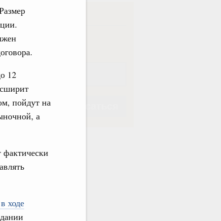
 Размер
ска
ации.
лжен
ная
Еженедельная
оговора.
до 12
асширит
м, пойдут на
Подписаться
ыночной, а
т фактически
авлять
Подписаться
 в ходе
едании