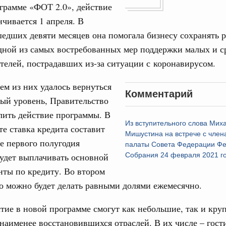
17
ческое благополучие»
грамме «ФОТ 2.0», действие
финансирования Омской области в рамках
нчивается 1 апреля. В
24
оздух»
едших девяти месяцев она помогала бизнесу сохранять 
067-р
одной из самых востребованных мер поддержки малых и 
31
елей, пострадавших из-за ситуации с коронавирусом.
густа, понедельник
Календарь 
ли. Защита прав потребителей
сем из них удалось вернуться
об избранн
перейдите в
Комментарий
таб по развитию цифровых платформ
ый уровень, Правительство
лить действие программы. В
С помощь
66-р
осуществ
Из вступительного слова Мих
е ставка кредита составит
Для поиск
Мишустина на встрече с член
 июля, пятница
е первого полугодия
сервисо
палаты Совета Федерации Ф
 категорий граждан
удет выплачивать основной
Собрания 24 февраля 2021 г
 более 7,4 млрд рублей на предоставление
Выбра
нты по кредиту. Во втором
лате ЖКУ отдельным категориям граждан
пери
о можно будет делать равными долями ежемесячно.
32-р
Архи
тие в новой программе смогут как небольшие, так и кру
 Межбюджетные отношения
наименее восстановившихся отраслей. В их числе – гос