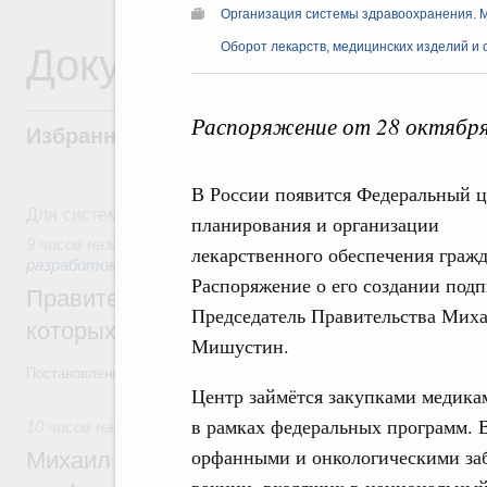
Организация системы здравоохранения. 
Документы
Оборот лекарств, медицинских изделий и 
Распоряжение от 28 октября
Избранные документы со справками к ни
В России появится Федеральный ц
Для системного поиска перейдите в раздел "Поиск по 
планирования и организации
9 часов назад
,
Государственная политика в сфере научных
лекарственного обеспечения гражд
разработок
Распоряжение о его создании подп
Правительство расширило перечень пре
Председатель Правительства Мих
которых освобождаются от НДФЛ
Мишустин.
Постановление от 5 августа 2026 года №978
Центр займётся закупками медика
в рамках федеральных программ. В
10 часов назад
,
Отрасль информационных технологий
орфанными и онкологическими заб
Михаил Мишустин дал поручения по итог