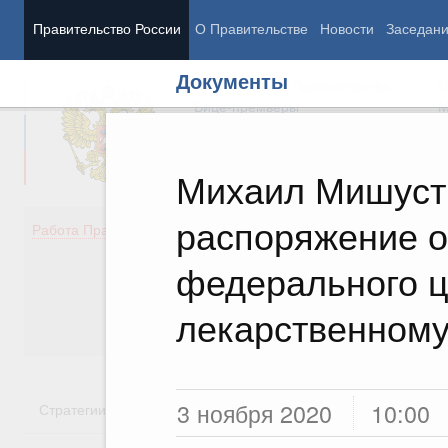
Правительство России
О Правительстве
Новости
Заседан
Документы
Председатель Правительства
М
Вице-премьеры
М
Михаил Мишуст
распоряжение о
Демография
Занято
Работа Правительства
Здоровье
Технол
Образование
Эконом
федерального ц
Культура
Финан
Общество
Социал
лекарственному
Государство
3 ноября 2020
10:00
Стратегии
Государственные программы
Национальн