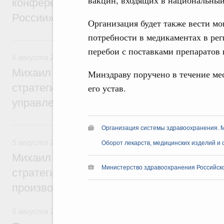
вакцин, входящих в национальный
конференции «Цифровая индустрия пр
России»
Организация будет также вести мо
потребности в медикаментах в ре
6 августа, четверг
перебои с поставками препаратов 
6 августа 2026
,
Технологическое развитие. Инновации
Михаил Мишустин дал поручения по ито
Минздраву поручено в течение мес
стратегической сессии о совершенствов
его устав.
управления научно-технологическим раз
5 августа, среда
Организация системы здравоохранения. 
5 августа 2026
,
Вопросы производительности труда и по
Оборот лекарств, медицинских изделий и 
Михаил Мишустин дал поручения по ито
Министерство здравоохранения Российск
стратегической сессии, посвящённой п
производительности труда
5 августа 2026
,
Национальный проект «Экологическое бла