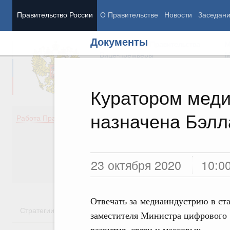
Правительство России
О Правительстве
Новости
Заседан
Документы
Председатель Правительства
М
Вице-премьеры
М
Куратором мед
назначена Бэлл
Демография
Занято
Работа Правительства
Здоровье
Технол
Образование
Эконом
Культура
Финан
Общество
Социал
23 октября 2020
10:0
Государство
Отвечать за медиаиндустрию в ста
Стратегии
Государственные программы
Национальн
заместителя Министра цифрового
развития, связи и массовых