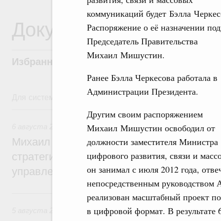
коммуникаций будет Бэлла Черкес
Документы
Распоряжение о её назначении по
Председатель Правительства
Михаил Мишустин.
Избранные документы со справками к ни
Ранее Бэлла Черкесова работала в
Администрации Президента.
Для системного поиска перейдите в раздел "Поиск по 
6 августа, четверг
Другим своим распоряжением
Михаил Мишустин освободил от
6 августа 2026
,
Технологическое развитие. Инновации
должности заместителя Министра
Михаил Мишустин дал поручения по ито
цифрового развития, связи и мас
стратегической сессии о совершенствов
он занимал с июля 2012 года, отве
управления научно-технологическим раз
непосредственным руководством 
5 августа, среда
реализован масштабный проект по
в цифровой формат. В результате
5 августа 2026
,
Вопросы производительности труда и по