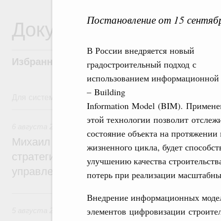
Постановление от 15 сентяб
Документы
В России внедряется новый
Избранные документы со справками к ни
градостроительный подход с
использованием информационной
– Building
Для системного поиска перейдите в раздел "Поиск по 
Information Model (BIM). Примен
6 августа, четверг
этой технологии позволит отслеж
6 августа 2026
,
Технологическое развитие. Инновации
состояние объекта на протяжении 
Михаил Мишустин дал поручения по ито
жизненного цикла, будет способст
стратегической сессии о совершенствов
улучшению качества строительств
управления научно-технологическим раз
потерь при реализации масштабны
5 августа, среда
Внедрение информационных модел
элементов цифровизации строител
5 августа 2026
,
Вопросы производительности труда и по