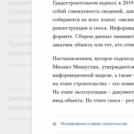
Градостроительном кодексе в 201
Михаил Мишустин дал поручения по ито
собой совокупность сведений, док
стратегической сессии, посвящённой п
собираются на всех этапах «жизни
производительности труда
реконструкции и сноса. Информац
5 августа 2026
,
Национальный проект «Экологическое бла
формате. Сбором данных занимает
Правительство увеличило объём финанс
заказчик объекта или тот, кто отв
области в рамках федерального проекта
Постановлением, которое подписа
Распоряжение от 3 августа 2026 года №2067-р
Михаил Мишустин, утверждаются 
информационной модели, а также 
3 августа, понедельник
на этапе строительства – это пом
3 августа 2026
,
Регулирование в сфере торговли. Защита
На этапе эксплуатации – докумен
Дмитрий Григоренко возглавил штаб по 
ввод объекта. На этапе сноса – ре
цифровых платформ
Распоряжение от 25 июля 2026 года №1966-р
Регулирование в сфере строительства
31 июля, пятница