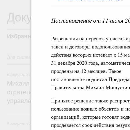
Документы
Постановление от 11 июня 2
Избранные документы со справками к ни
Разрешения на перевозку пассажи
такси и договоры водопользования
действия которых истекает с 15 ма
Для системного поиска перейдите в раздел "Поиск по 
31 декабря 2020 года, автоматичес
6 августа, четверг
продлены на 12 месяцев. Такое
6 августа 2026
,
Технологическое развитие. Инновации
постановление подписал Председа
Михаил Мишустин дал поручения по ито
Правительства Михаил Мишустин
стратегической сессии о совершенствов
Принятое решение также распрост
управления научно-технологическим раз
пользование водных объектов и н
5 августа, среда
организаций, которые готовят води
5 августа 2026
,
Вопросы производительности труда и по
продлевается срок действия резул