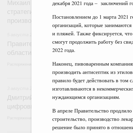
Михаил Мишустин дал поручения по ито
декабря 2021 года – заключений г
стратегической сессии, посвящённой п
Постановлением до 1 марта 2021 г
производительности труда
организаций, которые занимаются
и пляжей. Также фиксируется, что
5 августа 2026
,
Национальный проект «Экологическое бла
смогут продолжить работу без сви
Правительство увеличило объём финанс
2022 года.
области в рамках федерального проекта
Наконец, пивоваренным компаниям
Распоряжение от 3 августа 2026 года №2067-р
производить антисептик из этилов
3 августа, понедельник
правило будет действовать в том 
изготавливаются в некоммерческих
3 августа 2026
,
Регулирование в сфере торговли. Защита
нуждающимся организациям.
Дмитрий Григоренко возглавил штаб по 
цифровых платформ
В апреле Правительство продлило 
строительство, производство лека
Распоряжение от 25 июля 2026 года №1966-р
решение было принято в отношен
31 июля, пятница