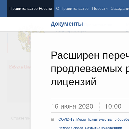
Правительство России
О Правительстве
Новости
Заседан
Документы
Председатель Правительства
М
Вице-премьеры
М
Расширен переч
продлеваемых 
Демография
Занято
Работа Правительства
Здоровье
Технол
Образование
Эконом
лицензий
Культура
Финан
Общество
Социал
Государство
16 июня 2020
10:00
Стратегии
Государственные программы
Национальн
COVID-19. Меры Правительства по борьбе
Деловая среда. Развитие конкуренции