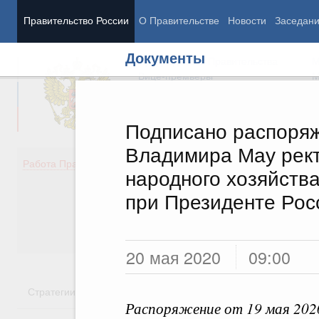
Правительство России
О Правительстве
Новости
Заседан
Документы
Председатель Правительства
М
Вице-премьеры
М
Подписано распоряж
Владимира Мау рек
Демография
Занято
Работа Правительства
народного хозяйств
Здоровье
Технол
Образование
Эконом
при Президенте Рос
Культура
Финан
Общество
Социал
Государство
20 мая 2020
09:00
Стратегии
Государственные программы
Национальн
Распоряжение от 19 мая 202