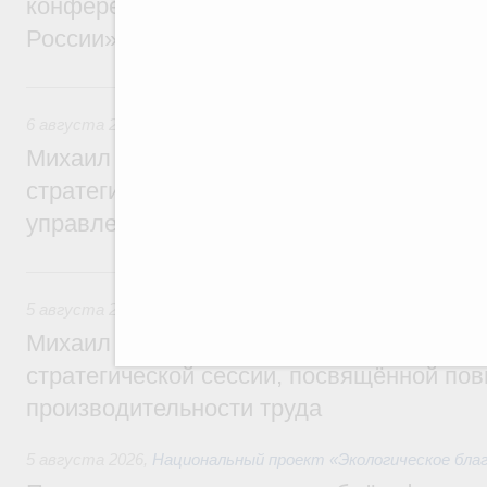
конференции «Цифровая индустрия пр
России»
6 августа, четверг
6 августа 2026
,
Технологическое развитие. Инновации
Михаил Мишустин дал поручения по ито
стратегической сессии о совершенствов
управления научно-технологическим раз
5 августа, среда
5 августа 2026
,
Вопросы производительности труда и по
Михаил Мишустин дал поручения по ито
стратегической сессии, посвящённой п
производительности труда
5 августа 2026
,
Национальный проект «Экологическое бла