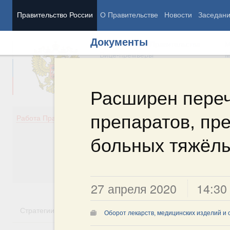
Правительство России
О Правительстве
Новости
Заседан
Документы
Председатель Правительства
М
Вице-премьеры
М
Расширен переч
препаратов, пр
Демография
Занято
Работа Правительства
Здоровье
Технол
Образование
Эконом
больных тяжёл
Культура
Финан
Общество
Социал
Государство
27 апреля 2020
14:30
Стратегии
Государственные программы
Национальн
Оборот лекарств, медицинских изделий и 