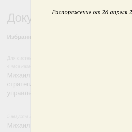
Распоряжение от 26 апреля 
Документы
Избранные документы со справками к ни
Для системного поиска перейдите в раздел "Поиск по 
4 часа назад
,
Технологическое развитие. Инновации
Михаил Мишустин дал поручения по ито
стратегической сессии о совершенствов
управления научно-технологическим раз
Вчера
5 августа 2026
,
Вопросы производительности труда и по
Михаил Мишустин дал поручения по ито