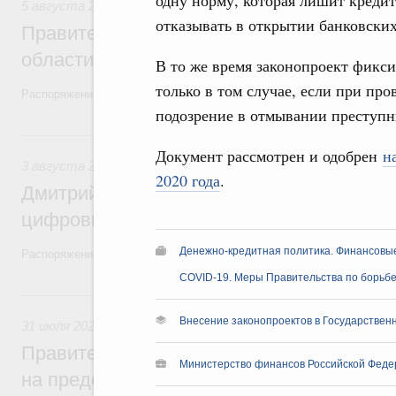
одну норму, которая лишит креди
5 августа 2026
,
Национальный проект «Экологическое бла
отказывать в открытии банковских
Правительство увеличило объём финанс
области в рамках федерального проекта
В то же время законопроект фикси
только в том случае, если при пр
Распоряжение от 3 августа 2026 года №2067-р
подозрение в отмывании преступн
3 августа, понедельник
Документ рассмотрен и одобрен
н
3 августа 2026
,
Регулирование в сфере торговли. Защита
2020 года
.
Дмитрий Григоренко возглавил штаб по 
цифровых платформ
Денежно-кредитная политика. Финансовы
Распоряжение от 25 июля 2026 года №1966-р
COVID-19. Меры Правительства по борьбе
31 июля, пятница
Внесение законопроектов в Государствен
31 июля 2026
,
Социальная поддержка отдельных категорий
Правительство направит регионам более
Министерство финансов Российской Феде
на предоставление мер социальной подд