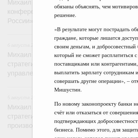
Михаил Мишустин дал поручения по итог
обязаны объяснять, чем мотивиро
конференции «Цифровая индустрия пр
решение.
России»
«В результате могут пострадать о
6 августа, четверг
граждане, которые лишатся доступ
6 августа 2026
,
Технологическое развитие. Инновации
своим деньгам, и добросовестный 
Михаил Мишустин дал поручения по ито
который не сможет расплатиться с
поставщиками или контрагентами,
стратегической сессии о совершенствов
выплатить зарплату сотрудникам 
управления научно-технологическим раз
совершать другие операции», – о
5 августа, среда
Мишустин.
5 августа 2026
,
Вопросы производительности труда и по
По новому законопроекту банки не
Михаил Мишустин дал поручения по ито
счёт или отказаться от совершени
стратегической сессии, посвящённой п
подтверждающих добросовестность
производительности труда
бизнеса. Помимо этого, для защит