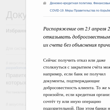
Денежно-кредитная политика. Финансовы
Документы
COVID-19. Меры Правительства по борьбе
Распоряжение от 23 апреля 
Избранные документы со справками к ни
отказывать добросовестным 
их счета без объяснения прич
Для системного поиска перейдите в раздел "Поиск по 
8 августа, суббота
Сейчас получить отказ или даже
8 августа 2026
,
Государственная политика в сфере научны
столкнуться с закрытием счёта мо
разработок
например, если банк не получил
Правительство расширило перечень пре
документы, подтверждающие
которых освобождаются от НДФЛ
добросовестность клиента. То же 
Постановление от 5 августа 2026 года №978
произойти, если кредитная органи
сочтёт ту или иную операцию
8 августа 2026
,
Отрасль информационных технологий
подозрительной. При этом банки 