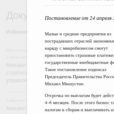
Документы
Постановление от 24 апреля
Избранные документы со справками к ни
Малые и средние предприятия из
пострадавших отраслей экономик
наряду с микробизнесом смогут
Для системного поиска перейдите в раздел "Поиск по 
приостановить страховые платежи
9 часов назад
,
Технологическое развитие. Инновации
государственные внебюджетные ф
Михаил Мишустин дал поручения по ито
Такое постановление подписал
стратегической сессии о совершенствов
Председатель Правительства Росс
управления научно-технологическим раз
Михаил Мишустин.
Вчера
Отсрочка по выплатам будет дейст
5 августа 2026
,
Вопросы производительности труда и по
4–6 месяцев. После этого бизнес 
Михаил Мишустин дал поручения по ито
налогам и сборам и выплачивать и