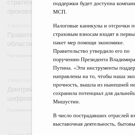
стратегической сессии, посвящённой п
поддержки будет доступна компани
производительности труда
МСП.
Налоговые каникулы и отсрочки п
5 августа 2026
,
Национальный проект «Экологическое бла
страховым взносам входят в перв
Правительство увеличило объём финанс
пакет мер помощи экономике.
области в рамках федерального проекта
Правительство утвердило его по
Распоряжение от 3 августа 2026 года №2067-р
поручению Президента Владимир
Путина. «Эти инструменты подде
3 августа, понедельник
направлены на то, чтобы наша эко
3 августа 2026
,
Регулирование в сфере торговли. Защита
прочность, вышла из нынешней н
Дмитрий Григоренко возглавил штаб по 
сохранила потенциал для дальней
цифровых платформ
Мишустин.
Распоряжение от 25 июля 2026 года №1966-р
В число пострадавших отраслей в
выставочная деятельность, бытовы
31 июля, пятница
31 июля 2026
,
Социальная поддержка отдельных категорий