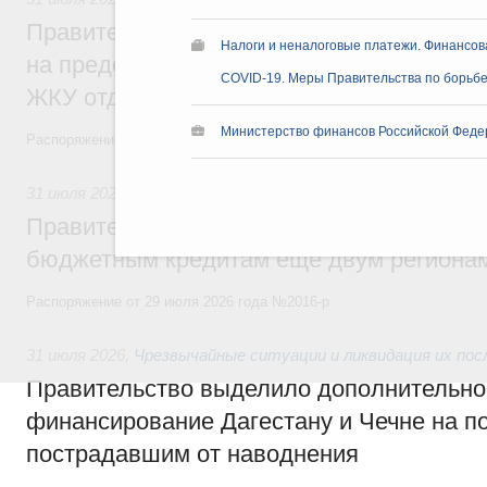
Правительство направит регионам более
Налоги и неналоговые платежи. Финансова
на предоставление мер социальной подд
COVID-19. Меры Правительства по борьбе
ЖКУ отдельным категориям граждан
Министерство финансов Российской Феде
Распоряжение от 30 июля 2026 года №2032-р
31 июля 2026
,
Бюджеты субъектов Федерации. Межбюдже
Правительство спишет часть задолженно
бюджетным кредитам ещё двум региона
Распоряжение от 29 июля 2026 года №2016-р
31 июля 2026
,
Чрезвычайные ситуации и ликвидация их по
Правительство выделило дополнительно
финансирование Дагестану и Чечне на 
пострадавшим от наводнения