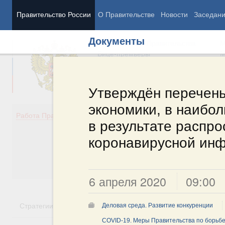
Правительство России
О Правительстве
Новости
Заседан
Документы
Председатель Правительства
М
Вице-премьеры
М
Утверждён перечень
экономики, в наибо
Демография
Занято
Работа Правительства
в результате распр
Здоровье
Технол
Образование
Эконом
коронавирусной ин
Культура
Финан
Общество
Социал
Государство
6 апреля 2020
09:00
Стратегии
Государственные программы
Национальн
Деловая среда. Развитие конкуренции
COVID-19. Меры Правительства по борьбе