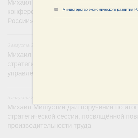
Михаил Мишустин дал поручения по итог
Министерство экономического развития Р
конференции «Цифровая индустрия пр
России»
6 августа, четверг
6 августа 2026
,
Технологическое развитие. Инновации
Михаил Мишустин дал поручения по ито
стратегической сессии о совершенствов
управления научно-технологическим раз
5 августа, среда
5 августа 2026
,
Вопросы производительности труда и по
Михаил Мишустин дал поручения по ито
стратегической сессии, посвящённой п
производительности труда