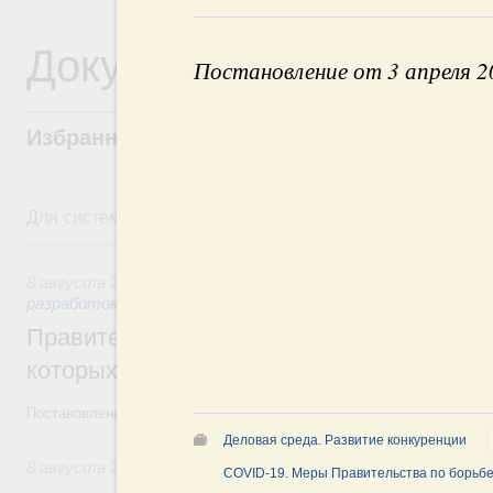
Документы
Постановление от 3 апреля 
Избранные документы со справками к ни
Для системного поиска перейдите в раздел "Поиск по 
8 августа, суббота
8 августа 2026
,
Государственная политика в сфере научны
разработок
Правительство расширило перечень пре
которых освобождаются от НДФЛ
Постановление от 5 августа 2026 года №978
Деловая среда. Развитие конкуренции
8 августа 2026
,
Отрасль информационных технологий
COVID-19. Меры Правительства по борьбе