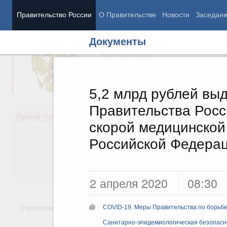
Правительство России
О Правительстве
Новости
Заседан
Документы
Председатель Правительства
М
Вице-премьеры
М
5,2 млрд рублей вы
Правительства Росс
Демография
Занято
Работа Правительства
скорой медицинской
Здоровье
Технол
Образование
Эконом
Российской Федера
Культура
Финан
Общество
Социал
Государство
2 апреля 2020
08:30
Стратегии
Государственные программы
Национальн
COVID-19. Меры Правительства по борьбе
Санитарно-эпидемиологическая безопасн