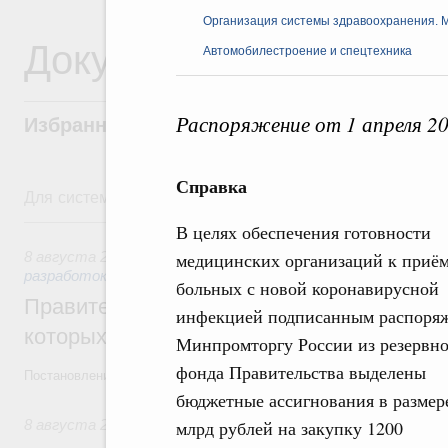
Организация системы здравоохранения. 
Документы
Автомобилестроение и спецтехника
Распоряжение от 1 апреля 2
Избранные документы со справками к ни
Справка
Для системного поиска перейдите в раздел "Поиск по 
8 августа, суббота
В целях обеспечения готовности
8 августа 2026
,
Государственная политика в сфере научны
медицинских организаций к приё
разработок
больных с новой коронавирусной
Правительство расширило перечень пре
инфекцией подписанным распоря
которых освобождаются от НДФЛ
Минпромторгу России из резервно
фонда Правительства выделены
Постановление от 5 августа 2026 года №978
бюджетные ассигнования в размере
8 августа 2026
,
Отрасль информационных технологий
млрд рублей на закупку 1200