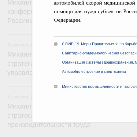
Михаил Мишустин дал поручения по итог
автомобилей скорой медицинской
помощи для нужд субъектов Росс
конференции «Цифровая индустрия пр
Федерации.
России»
6 августа, четверг
COVID-19. Меры Правительства по борьбе
6 августа 2026
,
Технологическое развитие. Инновации
Михаил Мишустин дал поручения по ито
Санитарно-эпидемиологическая безопасн
стратегической сессии о совершенствов
Организация системы здравоохранения. 
управления научно-технологическим раз
Автомобилестроение и спецтехника
5 августа, среда
Министерство промышленности и торговл
5 августа 2026
,
Вопросы производительности труда и по
Михаил Мишустин дал поручения по ито
стратегической сессии, посвящённой п
производительности труда