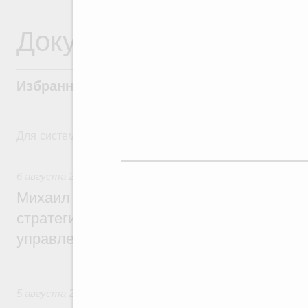
Документы
Избранные документы со справками к ни
Для системного поиска перейдите в раздел "Поиск по 
6 августа, четверг
6 августа 2026
,
Технологическое развитие. Инновации
Михаил Мишустин дал поручения по ито
стратегической сессии о совершенствов
управления научно-технологическим раз
5 августа, среда
5 августа 2026
,
Вопросы производительности труда и по