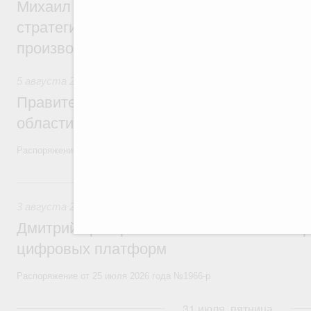
Михаил Мишустин дал поручения по ито
стратегической сессии, посвящённой п
производительности труда
5 августа 2026
,
Национальный проект «Экологическое бла
Правительство увеличило объём финанс
области в рамках федерального проекта
Распоряжение от 3 августа 2026 года №2067-р
3 августа, понедельник
3 августа 2026
,
Регулирование в сфере торговли. Защита
Дмитрий Григоренко возглавил штаб по 
цифровых платформ
Распоряжение от 25 июля 2026 года №1966-р
31 июля, пятница