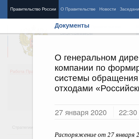
Правительство России
О Правительстве
Новости
Заседан
Документы
Председатель Правительства
М
Вице-премьеры
М
О генеральном дире
компании по форми
Демография
Занято
Работа Правительства
системы обращения
Здоровье
Технол
Образование
Эконом
отходами «Российск
Культура
Финан
Общество
Социал
Государство
27 января 2020
22:30
Стратегии
Государственные программы
Национальн
Распоряжение от 27 января 