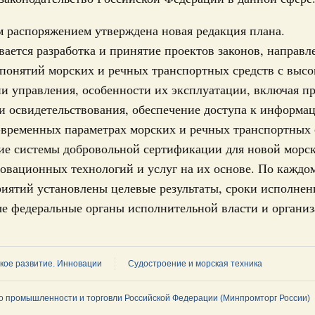
Подпи
 июля, пятница
 распоряжением утверждена новая редакция плана.
ается разработка и принятие проектов законов, направл
 категорий граждан
Ежеднев
 более 7,4 млрд рублей на предоставление
понятий морских и речных транспортных средств с высо
Email
лате ЖКУ отдельным категориям граждан
и управления, особенности их эксплуатации, включая п
и освидетельствования, обеспечение доступа к информа
32-р
временных параметрах морских и речных транспортных с
 Межбюджетные отношения
ие системы добровольной сертификации для новой морс
олженности по бюджетным кредитам ещё двум
овационных технологий и услуг на их основе. По каждо
Email
иятий установлены целевые результаты, сроки исполнен
16-р
е федеральные органы исполнительной власти и организ
ация их последствий
тельное финансирование Дагестану и Чечне
однения
кое развитие. Инновации
Судостроение и морская техника
9-р и распоряжение от 30 июля 2026 года №2033-р
о промышленности и торговли Российской Федерации (Минпромторг России)