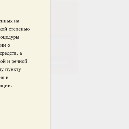
ска
енных на
ная
Еженедельная
кой степенью
роцедуры
ции о
редств, а
кой и речной
Подписаться
му пункту
ия и
ации.
Подписаться