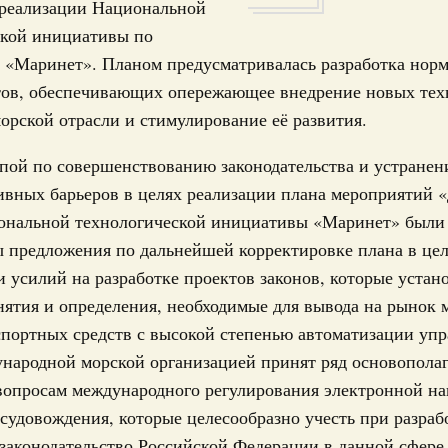
17
 реализации Национальной
овации
ской инициативы по
о итогам стратегической сессии о
24
 «Маринет». Планом предусматривалась разработка нор
вления научно-технологическим развитием
тов, обеспечивающих опережающее внедрение новых тех
31
 августа, среда
орской отрасли и стимулирование её развития.
руда и поддержки занятости
Календарь 
о итогам стратегической сессии,
пой по совершенствованию законодательства и устране
об избранн
дительности труда
перейдите в
ивных барьеров в целях реализации плана мероприятий 
ональной технологической инициативы «Маринет» были
ческое благополучие»
С помощь
осуществ
финансирования Омской области в рамках
 предложения по дальнейшей корректировке плана в це
Для поиск
оздух»
 усилий на разработке проектов законов, которые устан
сервисо
ятия и определения, необходимые для вывода на рынок 
067-р
портных средств с высокой степенью автоматизации упр
Выбра
густа, понедельник
пери
народной морской организацией принят ряд основопол
ли. Защита прав потребителей
вопросам международного регулирования электронной на
Архи
таб по развитию цифровых платформ
судовождения, которые целесообразно учесть при разраб
66-р
законодательство Российской Федерации в данной сфере