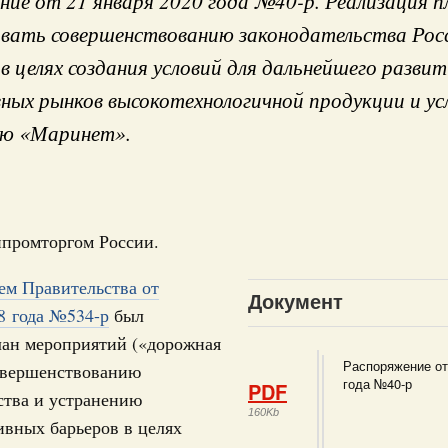
ие от 21 января 2020 года №40-р. Реализация п
вать совершенствованию законодательства Рос
в целях создания условий для дальнейшего разви
ных рынков высокотехнологичной продукции и усл
 справками к ним
Поиск по всем докумен
ию «Маринет».
"Поиск по всем документам"
Кален
ере научных исследований и разработок
промторгом России.
нь премий, лауреаты которых освобождаются
ПН
ем Правительства от
978
Документ
8 года №534-р
был
лан мероприятий («дорожная
ологий
3
Распоряжение от
по итогам XI конференции «Цифровая
совершенствованию
года №40-р
PDF
»
ства и устранению
10
160Kb
вных барьеров в целях
августа, четверг