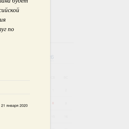
лана будет
сийской
тия
уг по
там
Август
2026
дарь
ВТ
СР
ЧТ
ПТ
СБ
ВС
1
2
4
5
6
7
8
9
 21 января 2020
11
12
13
14
15
16