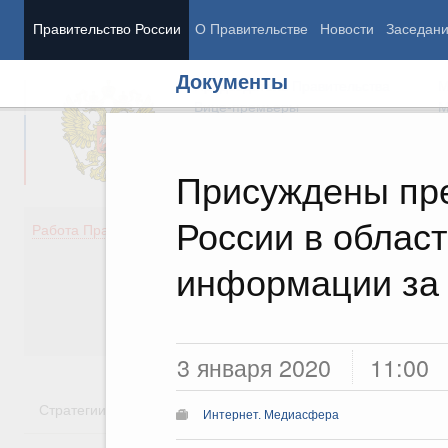
Правительство России
О Правительстве
Новости
Заседан
Документы
Председатель Правительства
М
Вице-премьеры
М
Присуждены пр
России в облас
Демография
Занято
Работа Правительства
Здоровье
Технол
Образование
Эконом
информации за 
Культура
Финан
Общество
Социал
Государство
3 января 2020
11:00
Стратегии
Государственные программы
Национальн
Интернет. Медиасфера