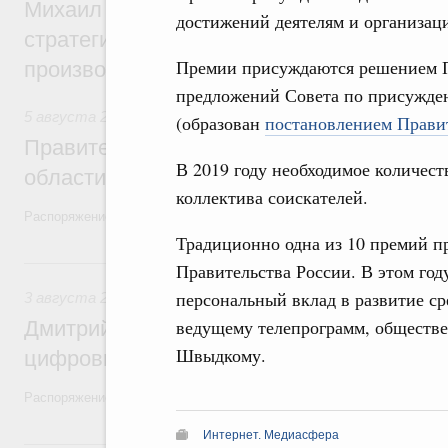
Михаил Мишустин дал поручения по ито
достижений деятелям и организац
стратегической сессии, посвящённой п
Премии присуждаются решением П
производительности труда
предложений Совета по присужде
5 августа 2026
,
Национальный проект «Экологическое бла
(образован
постановлением Правит
Правительство увеличило объём финанс
В 2019 году необходимое количест
области в рамках федерального проекта
коллектива соискателей.
Распоряжение от 3 августа 2026 года №2067-р
Традиционно одна из 10 премий п
3 августа, понедельник
Правительства России. В этом го
персональный вклад в развитие с
3 августа 2026
,
Регулирование в сфере торговли. Защита
ведущему телепрограмм, обществ
Дмитрий Григоренко возглавил штаб по 
Швыдкому.
цифровых платформ
Распоряжение от 25 июля 2026 года №1966-р
Интернет. Медиасфера
31 июля, пятница