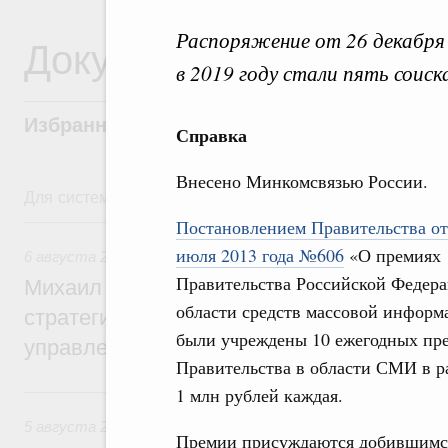
Распоряжение от 26 декабря
Документы
в 2019 году стали пять соиск
Избранные документы со справками к ни
Справка
Внесено Минкомсвязью России.
Для системного поиска перейдите в раздел "Поиск по 
6 августа, четверг
Постановлением Правительства от
июля 2013 года №606
«О премиях
6 августа 2026
,
Технологическое развитие. Инновации
Правительства Российской Федера
Михаил Мишустин дал поручения по ито
области средств массовой информ
стратегической сессии о совершенствов
были учреждены 10 ежегодных пр
управления научно-технологическим раз
Правительства в области СМИ в р
5 августа, среда
1 млн рублей каждая.
5 августа 2026
,
Вопросы производительности труда и по
Премии присуждаются добившимся