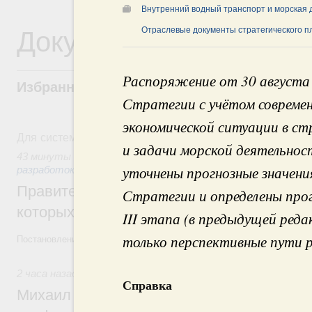
Внутренний водный транспорт и морская 
Документы
Отраслевые документы стратегического 
Распоряжение от 30 августа 
Избранные документы со справками к ни
Стратегии с учётом современ
экономической ситуации в ст
Для системного поиска перейдите в раздел "Поиск по 
и задачи морской деятельнос
43 минуты назад
,
Государственная политика в сфере науч
уточнены прогнозные значени
разработок
Правительство расширило перечень пре
Стратегии и определены прог
которых освобождаются от НДФЛ
III этапа (в предыдущей реда
только перспективные пути р
Постановление от 5 августа 2026 года №978
2 часа назад
,
Отрасль информационных технологий
Справка
Михаил Мишустин дал поручения по итог