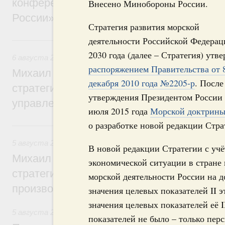
конференции «Цифровая индустрия пр
Внесено Минобороны России.
России»
Стратегия развития морской
деятельности Российской Федерац
6 августа, четверг
2030 года (далее – Стратегия) утв
6 августа 2026
,
Технологическое развитие. Инновации
распоряжением Правительства от 
Михаил Мишустин дал поручения по ито
декабря 2010 года №2205-р
. После
стратегической сессии о совершенствов
утверждения Президентом России
управления научно-технологическим раз
июля 2015 года
Морской доктрины
о разработке новой редакции Стра
5 августа, среда
5 августа 2026
,
Вопросы производительности труда и по
В новой редакции Стратегии с уч
Михаил Мишустин дал поручения по ито
экономической ситуации в стране 
стратегической сессии, посвящённой п
морской деятельности России на 
производительности труда
значения целевых показателей II 
значения целевых показателей её 
5 августа 2026
,
Национальный проект «Экологическое бла
показателей не было – только пер