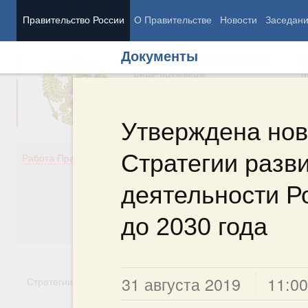
Правительство России
О Правительстве
Новости
Заседан
Документы
Председатель Правительства
М
Вице-премьеры
М
Утверждена нов
Стратегии разв
Демография
Занято
Работа Правительства
Здоровье
Технол
Образование
Эконом
деятельности Р
Культура
Финан
Общество
Социал
до 2030 года
Государство
31 августа 2019
11:00
Стратегии
Государственные программы
Национальн