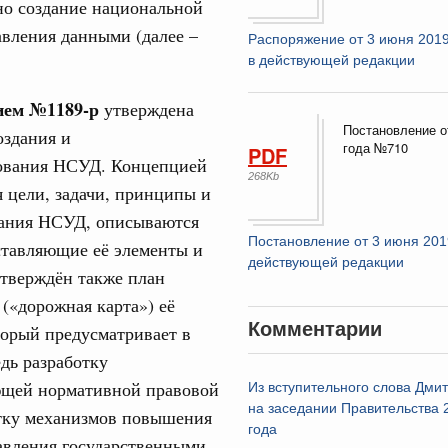
17
но создание национальной
овации
вления данными (далее –
о итогам стратегической сессии о
Распоряжение от 3 июня 201
24
вления научно-технологическим развитием
в действующей редакции
31
 августа, среда
ием
№1189-р
утверждена
Постановление о
оздания и
руда и поддержки занятости
года №710
PDF
Календарь 
о итогам стратегической сессии,
вания НСУД. Концепцией
об избранн
268Kb
дительности труда
перейдите в
 цели, задачи, принципы и
дания НСУД, описываются
ческое благополучие»
С помощь
Постановление от 3 июня 201
осуществ
финансирования Омской области в рамках
ставляющие её элементы и
действующей редакции
Для поиск
оздух»
Утверждён также план
сервисо
(«дорожная карта») её
067-р
Комментарии
торый предусматривает в
Выбра
густа, понедельник
пери
дь разработку
ли. Защита прав потребителей
ющей нормативной правовой
Из вступительного слова Дми
Архи
таб по развитию цифровых платформ
на заседании Правительства 
отку механизмов повышения
года
66-р
авления государственными