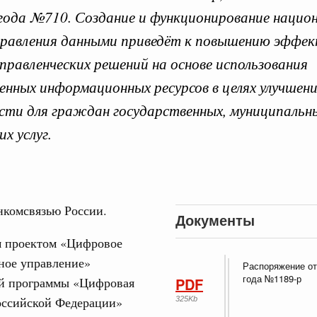
года №710. Создание и функционирование нацио
правления данными приведёт к повышению эффе
правленческих решений на основе использования
енных информационных ресурсов в целях улучшен
 справками к ним
Поиск по всем докумен
сти для граждан государственных, муниципальн
х услуг.
"Поиск по всем документам"
Кален
е научных исследований и разработок
нь премий, лауреаты которых освобождаются
ПН
комсвязью России.
978
Документы
 проектом «Цифровое
огий
3
по итогам XI конференции «Цифровая
ное управление»
Распоряжение от
»
года №1189-р
й программы «Цифровая
PDF
10
оссийской Федерации»
325Kb
августа, четверг