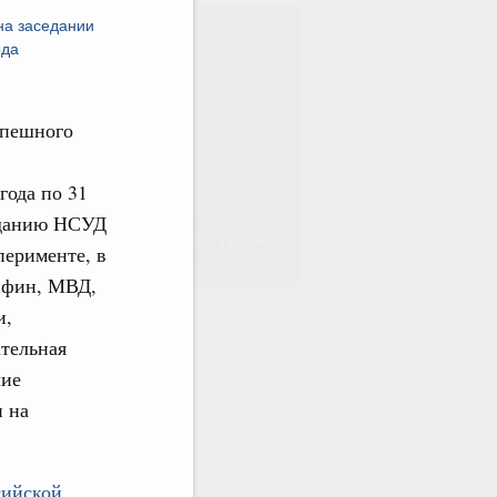
на заседании
ска
ода
ная
Еженедельная
спешного
года по 31
озданию НСУД
Подписаться
перименте, в
нфин, МВД,
и,
тельная
шие
Подписаться
и на
сийской