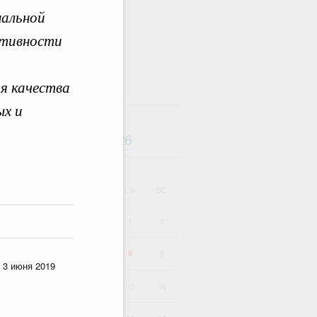
нальной
ктивности
ия качества
там
ых и
Август
2026
дарь
ВТ
СР
ЧТ
ПТ
СБ
ВС
1
2
4
5
6
7
8
9
 3 июня 2019
11
12
13
14
15
16