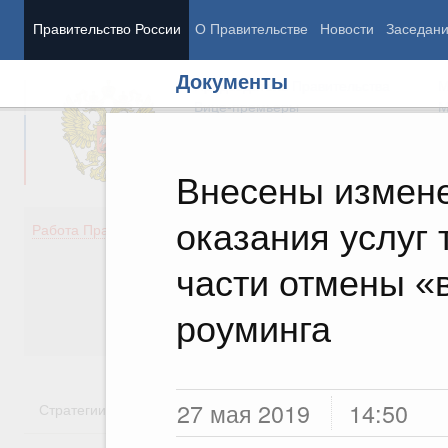
Правительство России
О Правительстве
Новости
Заседан
Документы
Председатель Правительства
М
Вице-премьеры
М
Внесены измен
оказания услуг
Демография
Занято
Работа Правительства
Здоровье
Технол
Образование
Эконом
части отмены «
Культура
Финан
Общество
Социал
роуминга
Государство
27 мая 2019
14:50
Стратегии
Государственные программы
Национальн