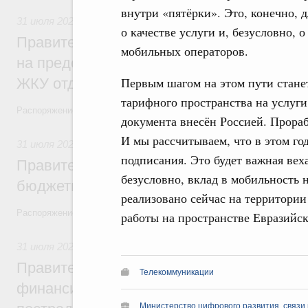
внутри «пятёрки». Это, конечно, 
31 июля 2026
,
Социальная поддержка отдельных категорий
о качестве услуги и, безусловно, 
Правительство направит регионам более
мобильных операторов.
на предоставление мер социальной подд
Первым шагом на этом пути стане
ЖКУ отдельным категориям граждан
тарифного пространства на услуги
Распоряжение от 30 июля 2026 года №2032-р
документа внесён Россией. Прора
И мы рассчитываем, что в этом го
31 июля 2026
,
Бюджеты субъектов Федерации. Межбюдже
подписания. Это будет важная вех
Правительство спишет часть задолженно
безусловно, вклад в мобильность 
бюджетным кредитам ещё двум региона
реализовано сейчас на территории
Распоряжение от 29 июля 2026 года №2016-р
работы на пространстве Евразийск
31 июля 2026
,
Чрезвычайные ситуации и ликвидация их по
Правительство выделило дополнительно
Телекоммуникации
финансирование Дагестану и Чечне на 
Министерство цифрового развития, связ