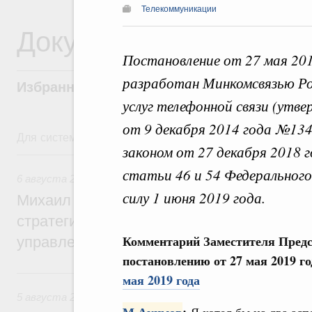
Телекоммуникации
Документы
Постановление от 27 мая 20
разработан Минкомсвязью Рос
Избранные документы со справками к ни
услуг телефонной связи (ут
от 9 декабря 2014 года №134
Для системного поиска перейдите в раздел "Поиск по 
законом от 27 декабря 2018 
6 августа, четверг
статьи 46 и 54 Федерального
6 августа 2026
,
Технологическое развитие. Инновации
силу 1 июня 2019 года.
Михаил Мишустин дал поручения по ито
стратегической сессии о совершенствов
Комментарий Заместителя Пред
управления научно-технологическим раз
постановлению от 27 мая 2019 г
5 августа, среда
мая 2019 года
5 августа 2026
,
Вопросы производительности труда и по