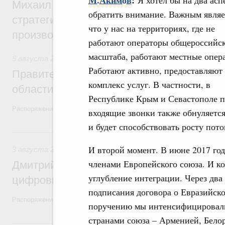
М.Акимов
:
Я хотел бы на два асп
Михаил Мишустин дал поручения по ито
обратить внимание. Важным являет
стратегической сессии, посвящённой п
что у нас на территориях, где не
производительности труда
работают операторы общероссийс
масштаба, работают местные опер
5 августа 2026
,
Национальный проект «Экологическое бла
Работают активно, предоставляют 
Правительство увеличило объём финанс
комплекс услуг. В частности, в
области в рамках федерального проекта
Республике Крым и Севастополе п
Распоряжение от 3 августа 2026 года №2067-р
входящие звонки также обнуляетс
и будет способствовать росту пото
3 августа, понедельник
И второй момент. В июне 2017 го
3 августа 2026
,
Регулирование в сфере торговли. Защита
членами Европейского союза. И ко
Дмитрий Григоренко возглавил штаб по 
углубление интеграции. Через два 
цифровых платформ
подписания договора о Евразийск
Распоряжение от 25 июля 2026 года №1966-р
поручению мы интенсифицировали
странами союза – Арменией, Белор
31 июля, пятница