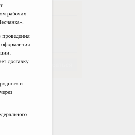
ет
ска
вом рабочих
Песчанка».
ная
Еженедельная
в проведения
х оформления
ации,
ает доставку
Подписаться
родного и
через
Подписаться
едерального