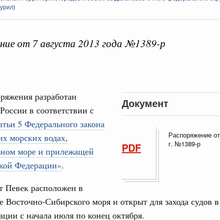
урил)
ие от 7 августа 2013 года №1389-р
 справками к ним
Поиск по всем докумен
"Поиск по всем документам"
ряжения разработан
Кален
Документ
августа, четверг
России в соответствии с
атьи 5 Федерального закона
овации
ПН
о итогам стратегической сессии о
Распоряжение от
х морских водах,
г. №1389-р
вления научно-технологическим развитием
PDF
ьном море и прилежащей
 августа, среда
ской Федерации»
.
3
руда и поддержки занятости
т Певек расположен в
о итогам стратегической сессии,
10
е Восточно-Сибирского моря и открыт для захода судов в
дительности труда
ации с начала июля по конец октября.