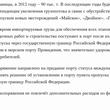
олженности по бюджетным кредитам ещё двум
границы, в 2012 году – 90 тыс. т. В последующие годы буд
Подпи
тенденция увеличения грузопотока в связи с обустройст
16-р
апуском новых месторождений «Майское», «Двойное», «
Ежеднев
Email
ация их последствий
время импортируемые грузы для обеспечения всех этапо
тельное финансирование Дагестану и Чечне
дочных работ и строительства поступают в порт после и
однения
пуска через государственную границу Российской Федер
9-р и распоряжение от 30 июля 2026 года №2033-р
м в морском порту Провидения, что значительно удорож
требителей.
0 июля, четверг
Email
ряжение направлено на придание порту статуса междуна
лива
енный запрет на вывоз отдельных видов
нять решение об установлении в порту пункта пропуска 
мер для повышения доступности
нную границу Российской Федерации.
аспоряжения не повлечёт дополнительных расходов из ф
52, №953, №954
ьство
ительное финансирование на поддержку