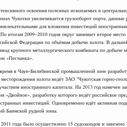
17
ческое благополучие»
финансирования Омской области в рамках
тенсивного освоения полезных ископаемых в центрально
24
оздух»
онах Чукотки увеличивается грузооборот порта, данные
067-р
привлекательными для вложения инвестиций иностранны
31
По итогам 2009–2010 годов округ занимает второе место
густа, понедельник
ссийской Федерации по объёмам добычи золота. В дальн
Календарь 
ли. Защита прав потребителей
об избранн
ввод крупного металлургического комбината по добыче м
перейдите в
таб по развитию цифровых платформ
ии «Песчанка».
С помощь
66-р
осуществ
 время в Чаун-Билибинской промышленной зоне разработ
Для поиск
 июля, пятница
месторождения золота ведёт ЗАО "Чукотская горно-геол
сервисо
участием иностранного капитала. На 2013 год намечен за
 категорий граждан
 более 7,4 млрд рублей на предоставление
Выбра
я «Двойное», разработку которого ведёт российское пре
лате ЖКУ отдельным категориям граждан
пери
остранных инвестиций. Одновременно идёт активная под
32-р
ий Баимской рудной зоны.
Архи
2011 года было осуществлено 15 судозаходов и завезено 
 Межбюджетные отношения