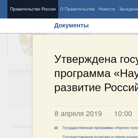
Правительство России
О Правительстве
Новости
Заседан
Документы
Председатель Правительства
М
Вице-премьеры
М
Утверждена гос
программа «Нау
Демография
Занято
Работа Правительства
Здоровье
Технол
Образование
Эконом
развитие Росси
Культура
Финан
Общество
Социал
Государство
8 апреля 2019
10:00
Стратегии
Государственные программы
Национальн
Государственная программа «Научно-техн
Государственная политика в сфере научн