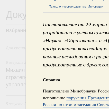
Технологическое развитие. Инновации
Документы
Постановление от 29 марта 
Избранные документы со справками к ни
разработана с учётом целев
«Наука», «Образование» и «
Для системного поиска перейдите в раздел "Поиск по 
предусмотрена консолидация
6 августа, четверг
научные исследования и разр
6 августа 2026
,
Технологическое развитие. Инновации
предусмотренные в других го
Михаил Мишустин дал поручения по ито
стратегической сессии о совершенствов
Справка
управления научно-технологическим раз
Подготовлено Минобрнауки Росси
5 августа, среда
исполнение
поручения Президент
России по итогам заседания Совет
5 августа 2026
,
Вопросы производительности труда и по