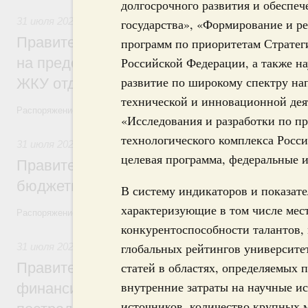
долгосрочного развития и обеспе
31 июля 2026
,
Социальная поддержка отдельных категорий
государства», «Формирование и р
Правительство направит регионам более
программ по приоритетам Стратег
на предоставление мер социальной подд
Российской Федерации, а также н
развитие по широкому спектру на
ЖКУ отдельным категориям граждан
технической и инновационной дея
Распоряжение от 30 июля 2026 года №2032-р
«Исследования и разработки по п
технологического комплекса Росси
31 июля 2026
,
Бюджеты субъектов Федерации. Межбюдже
целевая программа, федеральные 
Правительство спишет часть задолженно
бюджетным кредитам ещё двум региона
В систему индикаторов и показат
характеризующие в том числе мес
Распоряжение от 29 июля 2026 года №2016-р
конкурентоспособности талантов, 
глобальных рейтингов университет
31 июля 2026
,
Чрезвычайные ситуации и ликвидация их по
Правительство выделило дополнительно
статей в областях, определяемых 
внутренние затраты на научные ис
финансирование Дагестану и Чечне на 
источников, количество крупных 