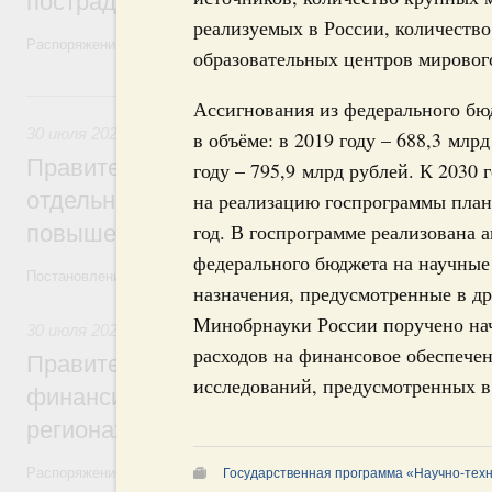
пострадавшим от наводнения
реализуемых в России, количест
Распоряжение от 28 июля 2026 года №1999-р и распоряжение от 30 
образовательных центров мировог
30 июля, четверг
Ассигнования из федерального бю
30 июля 2026
,
Оборот бензина и дизельного топлива
в объёме: в 2019 году – 688,3 млрд
Правительство ввело новый временный з
году – 795,9 млрд рублей. К 2030
отдельных видов топлива и утвердило ря
на реализацию госпрограммы плани
год. В госпрограмме реализована 
повышения доступности нефтепродуктов
федерального бюджета на научные
Постановления от 30 июля 2026 года №952, №953, №954
назначения, предусмотренные в д
Минобрнауки России поручено нач
30 июля 2026
,
Малое и среднее предпринимательство
расходов на финансовое обеспеч
Правительство выделило дополнительно
исследований, предусмотренных в
финансирование на поддержку бизнеса 
регионах
Распоряжение от 30 июля 2026 года №2031-р
Государственная программа «Научно-техн