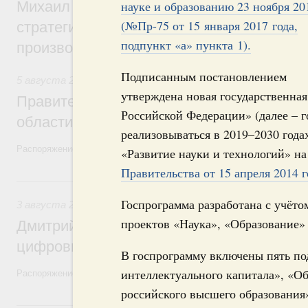
Михаил Мишустин дал поручения по ито
науке и образованию 23 ноября 20
(№Пр-75 от 15 января 2017 года,
стратегической сессии, посвящённой п
подпункт «а» пункта 1).
производительности труда
Подписанным постановлением
5 августа 2026
,
Национальный проект «Экологическое бла
утверждена новая государственна
Правительство увеличило объём финанс
Российской Федерации» (далее – г
области в рамках федерального проекта
реализовываться в 2019–2030 года
Распоряжение от 3 августа 2026 года №2067-р
«Развитие науки и технологий» н
Правительства от 15 апреля 2014 
3 августа, понедельник
Госпрограмма разработана с учёто
3 августа 2026
,
Регулирование в сфере торговли. Защита
проектов «Наука», «Образование»
Дмитрий Григоренко возглавил штаб по 
цифровых платформ
В госпрограмму включены пять по
интеллектуального капитала», «О
Распоряжение от 25 июля 2026 года №1966-р
российского высшего образования
31 июля, пятница