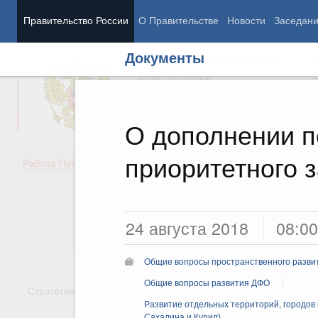
Правительство России
О Правительстве
Новости
Заседан
Документы
Председатель Правительства
М
Вице-премьеры
М
О дополнении п
приоритетного 
Демография
Занято
Работа Правительства
Здоровье
Технол
Образование
Эконом
Культура
Финан
Общество
Социал
24 августа 2018
08:00
Государство
Общие вопросы пространственного разви
Общие вопросы развития ДФО
Стратегии
Государственные программы
Национальн
Развитие отдельных территорий, городов 
Сахалина и Курил)