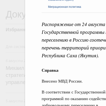
Миграционная политика
Документы
Распоряжение от 24 августа 
Избранные документы со справками к ни
Государственной программы 
переселению в Россию соотеч
Для системного поиска перейдите в раздел "Поиск по 
перечень территорий приори
6 августа, четверг
Республика Саха (Якутия).
6 августа 2026
,
Технологическое развитие. Инновации
Михаил Мишустин дал поручения по ито
Справка
стратегической сессии о совершенствов
Внесено МВД России.
управления научно-технологическим раз
В соответствии с Государственной
5 августа, среда
программой по оказанию содейств
5 августа 2026
,
Вопросы производительности труда и по
добровольному переселению в