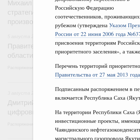
Михаил Мишустин дал поручения по ито
Российскую Федерацию
стратегической сессии, посвящённой п
соотечественников, проживающих
производительности труда
рубежом (утверждена
Указом През
России от 22 июня 2006 года №63
5 августа 2026
,
Национальный проект «Экологическое бла
присвоения территориям Российск
Правительство увеличило объём финанс
приоритетного заселения», а такж
области в рамках федерального проекта
Перечень территорий приоритетно
Распоряжение от 3 августа 2026 года №2067-р
Правительства от 27 мая 2013 год
3 августа, понедельник
Подписанным распоряжением в пер
3 августа 2026
,
Регулирование в сфере торговли. Защита
включается Республика Саха (Якут
Дмитрий Григоренко возглавил штаб по 
цифровых платформ
На территории Республики Саха (
инвестиционные проекты, имеющи
Распоряжение от 25 июля 2026 года №1966-р
Чаяндинского нефтегазоконденсат
магистрального газопровода Якут
31 июля, пятница