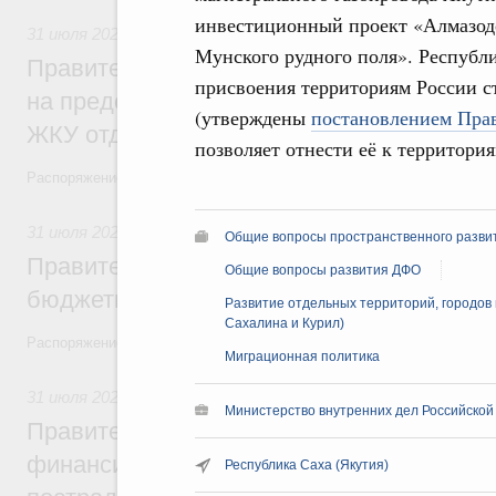
инвестиционный проект «Алмазод
31 июля 2026
,
Социальная поддержка отдельных категорий
Мунского рудного поля». Республи
Правительство направит регионам более
присвоения территориям России с
на предоставление мер социальной подд
(утверждены
постановлением Прав
ЖКУ отдельным категориям граждан
позволяет отнести её к территори
Распоряжение от 30 июля 2026 года №2032-р
31 июля 2026
,
Бюджеты субъектов Федерации. Межбюдже
Общие вопросы пространственного разви
Правительство спишет часть задолженно
Общие вопросы развития ДФО
бюджетным кредитам ещё двум региона
Развитие отдельных территорий, городов 
Сахалина и Курил)
Распоряжение от 29 июля 2026 года №2016-р
Миграционная политика
31 июля 2026
,
Чрезвычайные ситуации и ликвидация их по
Министерство внутренних дел Российской
Правительство выделило дополнительно
финансирование Дагестану и Чечне на 
Республика Саха (Якутия)