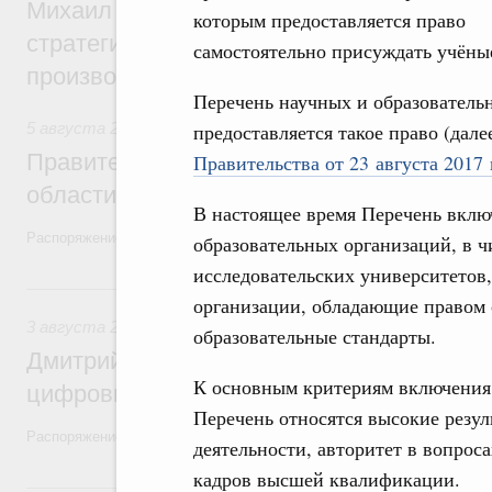
Михаил Мишустин дал поручения по ито
которым предоставляется право
стратегической сессии, посвящённой п
самостоятельно присуждать учёны
производительности труда
Перечень научных и образователь
5 августа 2026
,
Национальный проект «Экологическое бла
предоставляется такое право (дал
Правительство увеличило объём финанс
Правительства от 23 августа 2017
области в рамках федерального проекта
В настоящее время Перечень вклю
Распоряжение от 3 августа 2026 года №2067-р
образовательных организаций, в 
исследовательских университетов,
3 августа, понедельник
организации, обладающие правом 
3 августа 2026
,
Регулирование в сфере торговли. Защита
образовательные стандарты.
Дмитрий Григоренко возглавил штаб по 
К основным критериям включения 
цифровых платформ
Перечень относятся высокие резул
Распоряжение от 25 июля 2026 года №1966-р
деятельности, авторитет в вопрос
кадров высшей квалификации.
31 июля, пятница