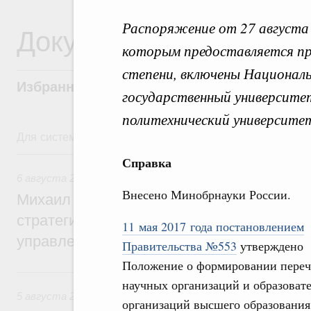
Распоряжение от 27 августа 
Документы
которым предоставляется п
степени, включены Национал
Избранные документы со справками к ни
государственный университе
политехнический университе
Для системного поиска перейдите в раздел "Поиск по 
6 августа, четверг
Справка
6 августа 2026
,
Технологическое развитие. Инновации
Внесено Минобрнауки России.
Михаил Мишустин дал поручения по ито
стратегической сессии о совершенствов
11 мая 2017 года постановлением
управления научно-технологическим раз
Правительства №553
утверждено
Положение о формировании переч
5 августа, среда
научных организаций и образоват
5 августа 2026
,
Вопросы производительности труда и по
организаций высшего образования