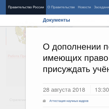
Правительство России
О Правительстве
Новости
Заседан
Документы
Председатель Правительства
М
Вице-премьеры
М
О дополнении п
имеющих право
Демография
Занято
Работа Правительства
Здоровье
Технол
Образование
Эконом
присуждать учё
Культура
Финан
Общество
Социал
Государство
28 августа 2018
13:30
Стратегии
Государственные программы
Национальн
Аттестация научных кадров