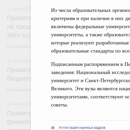
31 июля 2026
,
Социальная поддержка отдельных категорий
Из числа образовательных организ
Правительство направит регионам более
критериям и при наличии в них д
включены федеральные университ
на предоставление мер социальной подд
университеты, а также образовате
ЖКУ отдельным категориям граждан
которые реализуют разработанные
Распоряжение от 30 июля 2026 года №2032-р
образовательные стандарты по вс
31 июля 2026
,
Бюджеты субъектов Федерации. Межбюдже
Подписанным распоряжением в Пе
Правительство спишет часть задолженно
заведения: Национальный исследо
бюджетным кредитам ещё двум региона
университет и Санкт-Петербургск
Великого. Эти вузы являются нац
Распоряжение от 29 июля 2026 года №2016-р
университетами, соответствуют о
советы.
31 июля 2026
,
Чрезвычайные ситуации и ликвидация их по
Правительство выделило дополнительно
финансирование Дагестану и Чечне на 
Аттестация научных кадров